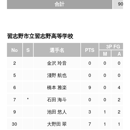
合計
90
習志野市立習志野高等学校
3P FG
No
S
選手名
PTS
M
A
2
金沢 玲音
0
0
0
5
淺野 航也
0
0
0
6
橋本 雅楽
9
0
4
7
*
石田 海斗
0
0
2
9
池田 悠人
3
1
2
30
大野田 翠
7
1
1