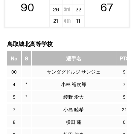
90
67
3rd
26
22
4th
21
11
鳥取城北高等学校
No
S
選手名
PTS
00
サンダグドルジ サンジェ
9
4
*
小林 裕次郎
7
5
*
綾野 愛大
5
7
小島 睦希
21
8
横田 蓮
0