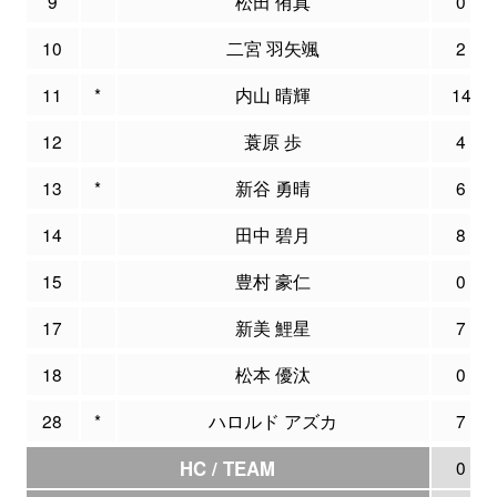
9
松田 侑真
0
10
二宮 羽矢颯
2
11
*
内山 晴輝
14
12
蓑原 歩
4
13
*
新谷 勇晴
6
14
田中 碧月
8
15
豊村 豪仁
0
17
新美 鯉星
7
18
松本 優汰
0
28
*
ハロルド アズカ
7
HC / TEAM
0