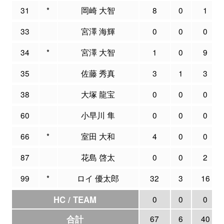
31
*
岡崎 大智
8
0
1
33
宮澤 海輝
0
0
0
34
*
宮澤 大智
1
0
9
35
佐藤 秀真
3
1
3
38
大塚 龍宝
0
0
0
60
小早川 隼
0
0
0
66
*
室田 大和
4
0
0
87
花島 啓太
0
0
2
99
*
ロイ 優太郎
32
3
16
HC / TEAM
0
0
0
合計
67
6
40