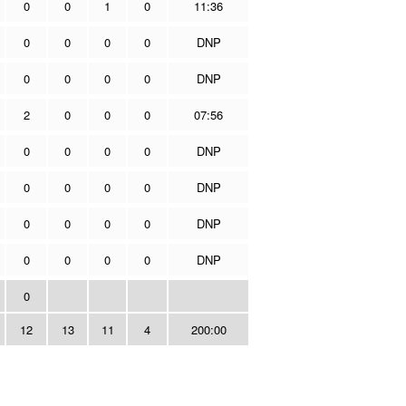
0
0
1
0
11:36
0
0
0
0
DNP
0
0
0
0
DNP
2
0
0
0
07:56
0
0
0
0
DNP
0
0
0
0
DNP
0
0
0
0
DNP
0
0
0
0
DNP
0
12
13
11
4
200:00