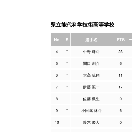
県立能代科学技術高等学校
No
S
選手名
PTS
4
*
中野 珠斗
23
5
*
関口 創介
6
6
*
大髙 琉翔
11
7
*
伊藤 賑一
17
8
佐藤 楓生
0
9
*
小田嶌 柊斗
6
10
鈴木 慶人
0