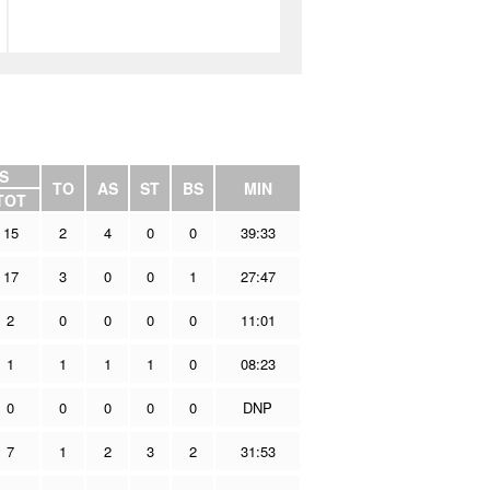
S
TO
AS
ST
BS
MIN
TOT
15
2
4
0
0
39:33
17
3
0
0
1
27:47
2
0
0
0
0
11:01
1
1
1
1
0
08:23
0
0
0
0
0
DNP
7
1
2
3
2
31:53