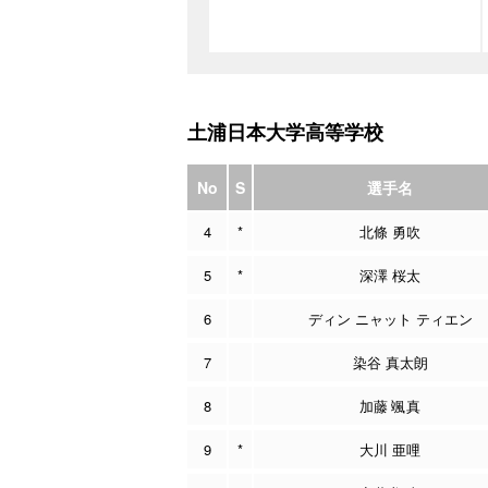
土浦日本大学高等学校
No
S
選手名
4
*
北條 勇吹
5
*
深澤 桜太
6
ディン ニャット ティエン
7
染谷 真太朗
8
加藤 颯真
9
*
大川 亜哩