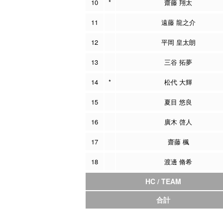
10
*
齋藤 翔太
11
遠藤 龍之介
12
平岡 皇太朗
13
三谷 拓夢
14
*
松代 大輝
15
夏目 悠良
16
廣木 啓人
17
齋藤 楓
18
渡邊 脩希
HC / TEAM
合計