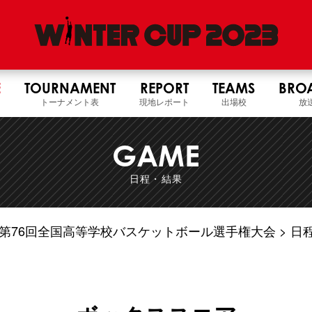
E
TOURNAMENT
REPORT
TEAMS
BRO
トーナメント表
現地レポート
出場校
放
GAME
日程・結果
5年度 第76回全国高等学校バスケットボール選手権大会
日