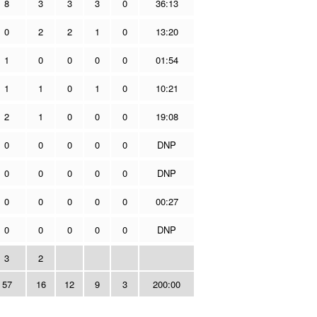
8
3
3
3
0
36:13
0
2
2
1
0
13:20
1
0
0
0
0
01:54
1
1
0
1
0
10:21
2
1
0
0
0
19:08
0
0
0
0
0
DNP
0
0
0
0
0
DNP
0
0
0
0
0
00:27
0
0
0
0
0
DNP
3
2
57
16
12
9
3
200:00