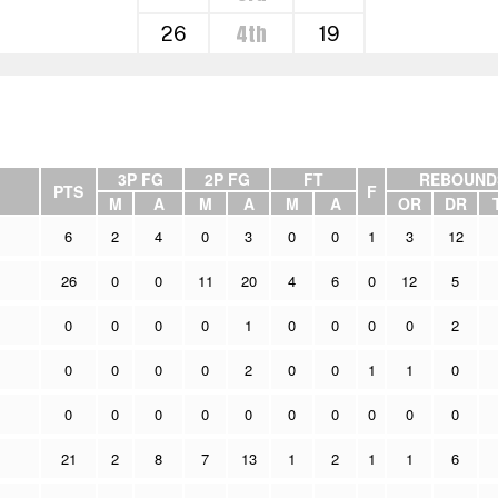
4th
26
19
3P FG
2P FG
FT
REBOUND
PTS
F
M
A
M
A
M
A
OR
DR
6
2
4
0
3
0
0
1
3
12
26
0
0
11
20
4
6
0
12
5
0
0
0
0
1
0
0
0
0
2
0
0
0
0
2
0
0
1
1
0
0
0
0
0
0
0
0
0
0
0
21
2
8
7
13
1
2
1
1
6