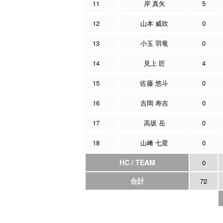
11
岸 真矢
5
12
山本 威吹
0
13
小玉 羽竜
0
14
見上 匠
4
15
佐藤 悠斗
0
16
吉岡 寿吉
0
17
高坂 岳
0
18
山﨑 七星
0
HC / TEAM
0
合計
72