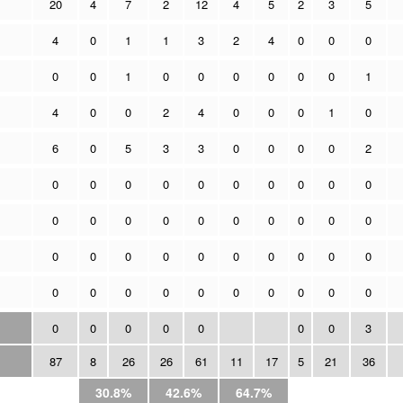
20
4
7
2
12
4
5
2
3
5
4
0
1
1
3
2
4
0
0
0
0
0
1
0
0
0
0
0
0
1
4
0
0
2
4
0
0
0
1
0
6
0
5
3
3
0
0
0
0
2
0
0
0
0
0
0
0
0
0
0
0
0
0
0
0
0
0
0
0
0
0
0
0
0
0
0
0
0
0
0
0
0
0
0
0
0
0
0
0
0
0
0
0
0
0
0
0
3
87
8
26
26
61
11
17
5
21
36
30.8%
42.6%
64.7%