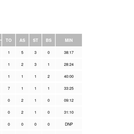
TO
AS
ST
BS
MIN
1
5
3
0
38:17
1
2
3
1
28:24
1
1
1
2
40:00
7
1
1
1
33:25
0
2
1
0
09:12
0
2
1
0
31:10
0
0
0
0
DNP