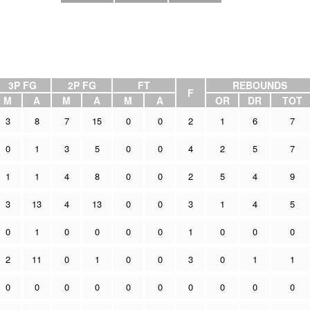
3P FG
2P FG
FT
REBOUNDS
F
M
A
M
A
M
A
OR
DR
TOT
3
8
7
15
0
0
2
1
6
7
0
1
3
5
0
0
4
2
5
7
1
1
4
8
0
0
2
5
4
9
3
13
4
13
0
0
3
1
4
5
0
1
0
0
0
0
1
0
0
0
2
11
0
1
0
0
3
0
1
1
0
0
0
0
0
0
0
0
0
0