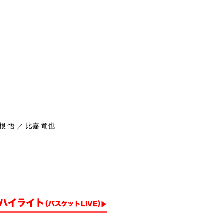
根 悟 ／ 比嘉 竜也