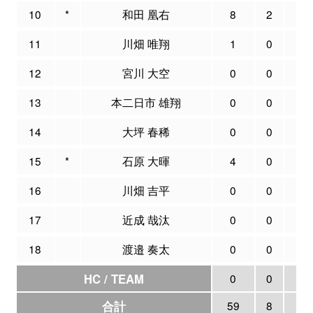
10
*
和田 凰右
8
2
4
11
川畑 唯翔
1
0
0
12
宮川 大空
0
0
0
13
本二日市 雄翔
0
0
0
14
大坪 春稀
0
0
0
15
*
石原 大暉
4
0
0
16
川畑 吉平
0
0
0
17
近成 哉汰
0
0
0
18
渡邉 奏太
0
0
0
HC / TEAM
0
0
0
合計
59
8
26