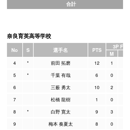
合計
奈良育英高等学校
3P FG
No
S
選手名
PTS
M
A
4
*
前田 拓磨
12
1
7
5
*
千葉 有哉
6
0
0
6
三薮 勇太
10
2
7
7
松橋 龍樹
1
0
0
8
*
白野 寛太
9
3
8
9
梅本 奏夏太
8
0
0