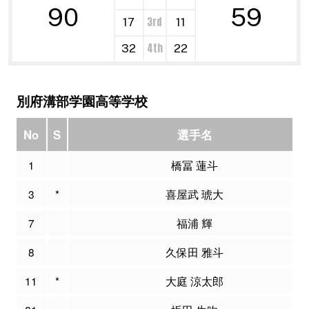
90
59
3rd
17
11
4th
32
22
別府溝部学園高等学校
No
S
選手名
1
橋冨 蓮斗
3
*
喜屋武 琥大
7
福浦 輝
8
久保田 雅斗
11
*
大庭 涼太郎