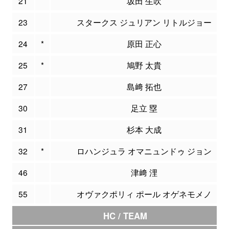
21
坂田 生吹
23
スタークス ジュリアン リトルジョー
24
*
原田 正心
25
*
鳩野 太貴
27
島﨑 拓也
30
足立 塁
31
杉本 大成
32
*
ロハンジュラ オマニュンドゥ ジョン
46
津﨑 浬
55
オヴァクポリィ ポール オゲネモメノ
HC / TEAM