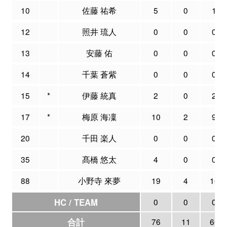
10
佐藤 祐希
5
0
1
12
照井 琉人
0
0
0
13
安藤 佑
0
0
0
14
千葉 蒼紫
0
0
0
15
*
伊藤 統真
2
0
2
17
*
梅原 海凜
10
2
9
20
千田 楽人
0
0
0
35
髙橋 悠太
4
0
0
88
小野寺 來夢
19
4
16
HC / TEAM
0
0
0
合計
76
11
60