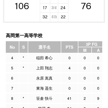
106
76
3rd
17
24
4th
32
22
高岡第一高等学校
3P FG
No
S
選手名
PTS
M
A
4
*
稲田 希心
0
0
0
5
*
上田 翔志
4
0
0
6
永原 嵩真
0
0
0
7
東海 遥生
0
0
0
8
*
笹倉 快斗
41
2
9