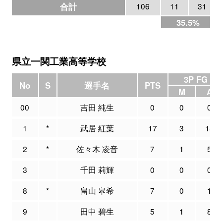
合計
106
11
31
35.5%
県立一関工業高等学校
3P FG
No
S
選手名
PTS
M
A
00
吉田 純生
0
0
0
1
*
武居 紅葉
17
3
18
2
*
佐々木 凌音
7
1
5
3
千田 莉輝
0
0
0
8
*
畠山 皐希
7
0
1
9
田中 碧生
5
1
8