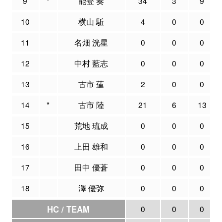
9
*
能登 奏
34
3
9
10
横山 駈
4
0
0
11
名畑 洸星
0
0
0
12
中村 藍志
0
0
0
13
古市 蓮
2
0
0
14
*
古市 陸
21
6
13
15
荒地 琉成
0
0
0
16
上田 雄和
0
0
0
17
田中 優蒼
0
0
0
18
澤 優弥
0
0
0
HC / TEAM
0
0
0