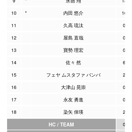
9
*
永徳 翔
13
10
*
内田 悠介
16
11
久高 琉汰
0
12
屋島 直哉
0
13
寶勢 理宏
0
14
佐々 然
6
15
フェヤ ムスタファ バンバ
2
16
大津山 晃崇
0
17
永友 勇進
0
18
染矢 倖瑛
2
HC / TEAM
0