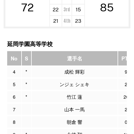
72
85
3rd
22
15
4th
21
23
延岡学園高等学校
No
S
選手名
PTS
4
*
成松 輝彩
9
5
*
ンジェ シェキ
2
6
*
竹江 蓮
20
7
山本 一馬
2
8
朝倉 響
0