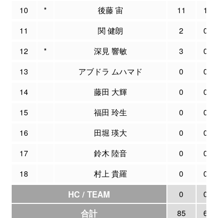
10
*
後藤 宙
11
1
11
関 健朗
2
0
12
*
深見 響敏
3
0
13
アブドラ ムハマド
0
0
14
藤田 大輝
0
0
15
福田 玲生
0
0
16
田堀 瑛大
0
0
17
鈴木 陸音
0
0
18
村上 貴羅
0
0
HC / TEAM
0
0
合計
85
6