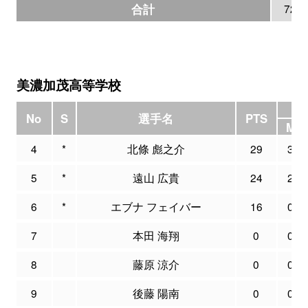
合計
72
美濃加茂高等学校
3P
No
S
選手名
PTS
M
4
*
北條 彪之介
29
3
5
*
遠山 広貴
24
2
6
*
エブナ フェイバー
16
0
7
本田 海翔
0
0
8
藤原 涼介
0
0
9
後藤 陽南
0
0