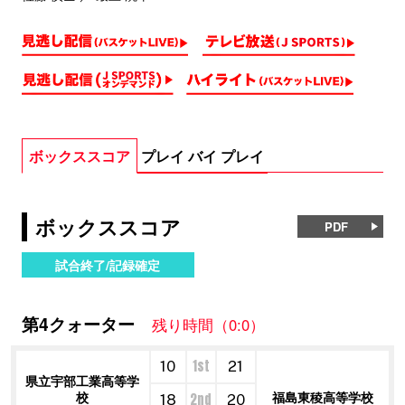
ボックススコア
プレイ バイ プレイ
ボックススコア
PDF
試合終了/記録確定
第4クォーター
残り時間（0:0）
1st
10
21
県立宇部工業高等学
校
福島東稜高等学校
2nd
18
20