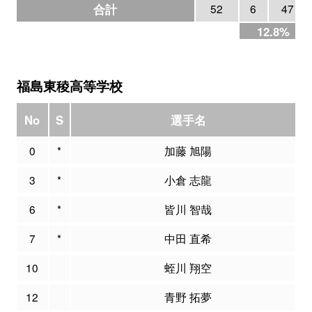
合計
52
6
47
12.8%
福島東稜高等学校
No
S
選手名
0
*
加藤 旭陽
3
*
小倉 志龍
6
*
皆川 智哉
7
*
中田 直希
10
蛭川 翔空
12
青野 拓夢