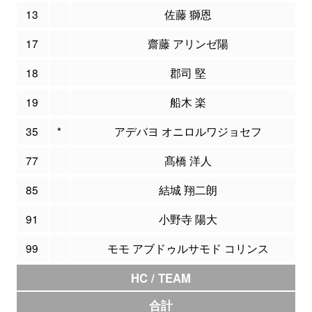
13
佐藤 獅恩
17
齋藤 アリンゼ陽
18
郡司 堅
19
船木 楽
35
*
アデバヨ オニロルワジョセフ
77
髙橋 洋人
85
結城 翔二朗
91
小野寺 陽大
99
モモ アブドゥルサモド コリンス
HC / TEAM
合計