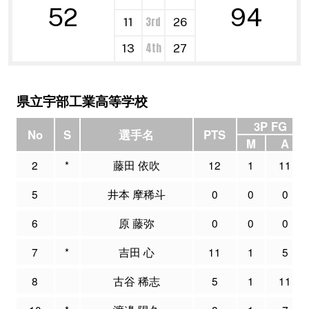
52
94
3rd
11
26
4th
13
27
県立宇部工業高等学校
3P FG
No
S
選手名
PTS
M
A
2
*
藤田 依吹
12
1
11
5
井本 摩稀斗
0
0
0
6
原 藤弥
0
0
0
7
*
吉田 心
11
1
5
8
古谷 稀志
5
1
11