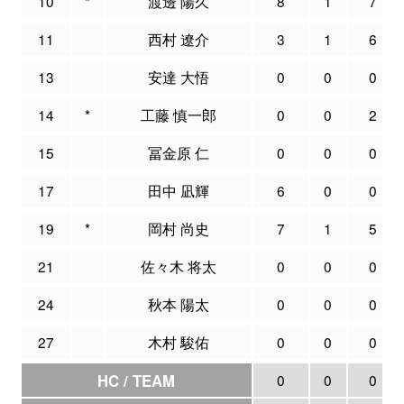
10
*
渡邊 陽久
8
1
7
11
西村 遼介
3
1
6
13
安達 大悟
0
0
0
14
*
工藤 慎一郎
0
0
2
15
冨金原 仁
0
0
0
17
田中 凪輝
6
0
0
19
*
岡村 尚史
7
1
5
21
佐々木 将太
0
0
0
24
秋本 陽太
0
0
0
27
木村 駿佑
0
0
0
HC / TEAM
0
0
0