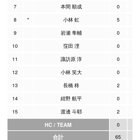
7
本間 順成
0
0
8
*
小林 虹
5
1
9
岩瀬 隼輔
0
0
10
窪田 浬
0
0
11
諏訪原 淳
0
0
12
小林 笑大
0
0
13
長橋 柊
2
0
14
紺野 航平
0
0
15
渡邊 斗耶
2
0
HC / TEAM
0
0
合計
65
10