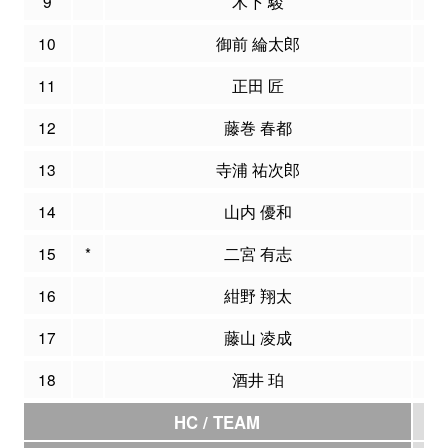
9
木下 駿
0
10
御前 綸太郎
2
11
正田 匠
0
12
藤巻 春都
0
13
寺浦 祐次郎
0
14
山内 優和
0
15
*
二宮 有志
8
16
紺野 翔太
4
17
藤山 凌成
0
18
酒井 珀
0
HC / TEAM
0