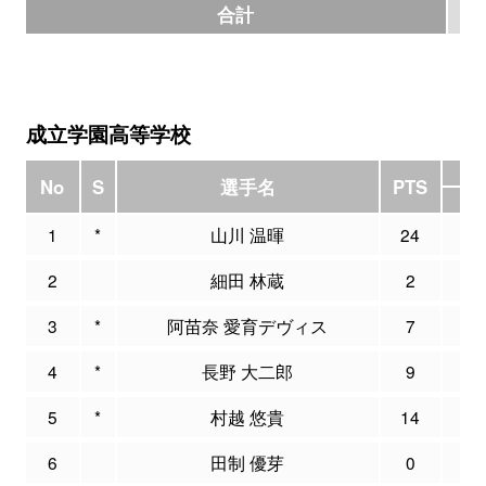
合計
7
成立学園高等学校
3
No
S
選手名
PTS
M
1
*
山川 温暉
24
6
2
細田 林蔵
2
0
3
*
阿苗奈 愛育デヴィス
7
0
4
*
長野 大二郎
9
1
5
*
村越 悠貴
14
2
6
田制 優芽
0
0