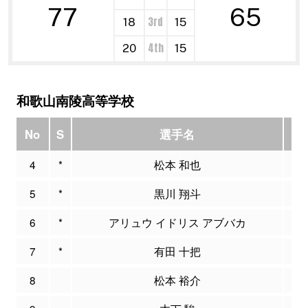
77
65
3rd
18
15
4th
20
15
和歌山南陵高等学校
No
S
選手名
PT
4
*
松本 和也
8
5
*
黒川 翔斗
2
6
*
アリュウ イドリス アブバカ
3
7
*
有田 十把
1
8
松本 裕介
6