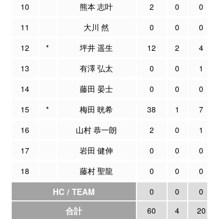
10
熊本 志叶
2
0
0
11
大川 然
0
0
0
12
*
坪井 遥生
12
2
4
13
有澤 弘太
0
0
1
14
藤田 晏士
0
0
0
15
*
梅田 晄希
38
1
7
16
山村 恭一朗
2
0
1
17
岩田 健伸
0
0
0
18
藤村 聖龍
0
0
0
HC / TEAM
0
0
0
合計
60
4
20