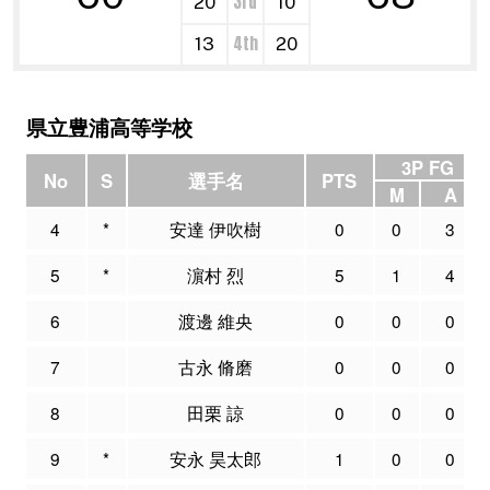
3rd
20
10
4th
13
20
県立豊浦高等学校
3P FG
No
S
選手名
PTS
M
A
4
*
安達 伊吹樹
0
0
3
5
*
濵村 烈
5
1
4
6
渡邊 維央
0
0
0
7
古永 脩磨
0
0
0
8
田栗 諒
0
0
0
9
*
安永 昊太郎
1
0
0