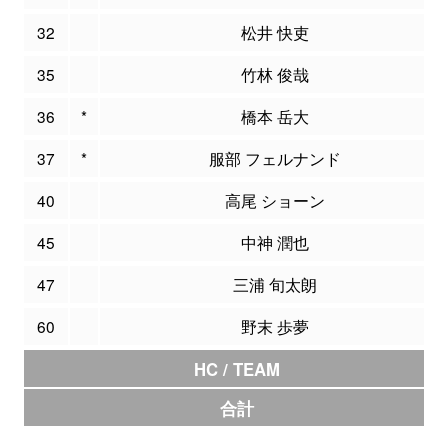
32
松井 快吏
35
竹林 俊哉
36
*
橋本 岳大
37
*
服部 フェルナンド
40
高尾 ショーン
45
中神 潤也
47
三浦 旬太朗
60
野末 歩夢
HC / TEAM
合計