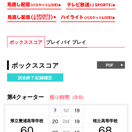
ボックススコア
プレイ バイ プレイ
ボックススコア
PDF
試合終了/記録確定
第4クォーター
残り時間（0:0）
1st
7
19
県立豊浦高等学校
桜丘高等学校
2nd
20
19
60
68