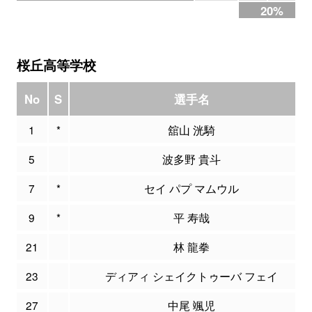
20%
桜丘高等学校
No
S
選手名
1
*
舘山 洸騎
5
波多野 貴斗
7
*
セイ パプ マムウル
9
*
平 寿哉
21
林 龍拳
23
ディアィ シェイクトゥーバ フェイ
27
中尾 颯児