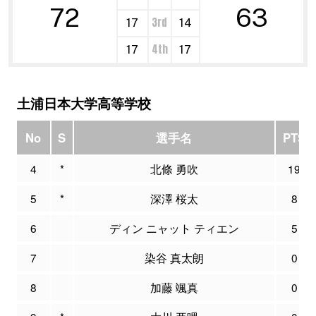
72
63
3rd
17
14
4th
17
17
土浦日本大学高等学校
No
S
選手名
PTS
4
*
北條 勇吹
19
5
*
深澤 桜太
8
6
ディン ニャット ティエン
5
7
染谷 真太朗
0
8
加藤 颯真
0