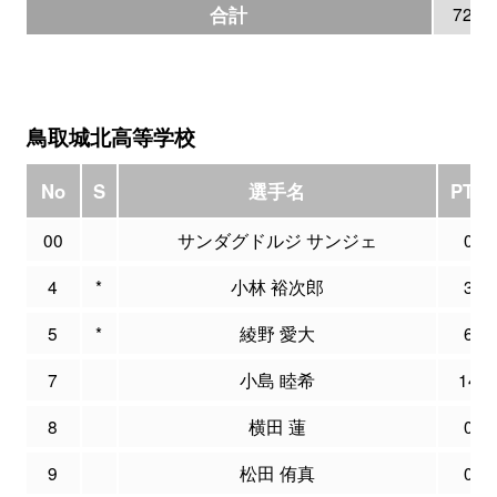
合計
72
鳥取城北高等学校
No
S
選手名
PTS
00
サンダグドルジ サンジェ
0
4
*
小林 裕次郎
3
5
*
綾野 愛大
6
7
小島 睦希
14
8
横田 蓮
0
9
松田 侑真
0