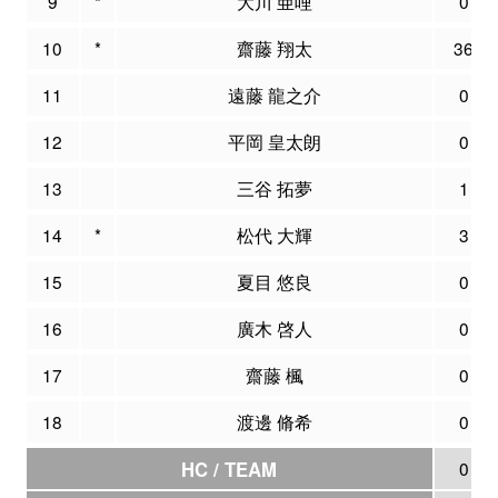
9
*
大川 亜哩
0
10
*
齋藤 翔太
36
11
遠藤 龍之介
0
12
平岡 皇太朗
0
13
三谷 拓夢
1
14
*
松代 大輝
3
15
夏目 悠良
0
16
廣木 啓人
0
17
齋藤 楓
0
18
渡邊 脩希
0
HC / TEAM
0