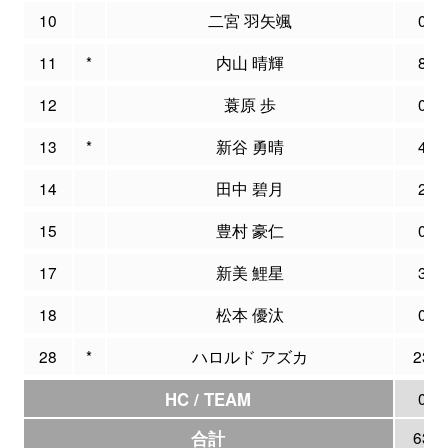
10
二宮 羽矢颯
0
11
*
内山 晴輝
8
12
蓑原 歩
0
13
*
新谷 勇晴
4
14
田中 碧月
2
15
豊村 豪仁
0
17
新美 鯉星
3
18
松本 優汰
0
28
*
ハロルド アズカ
23
HC / TEAM
0
合計
63