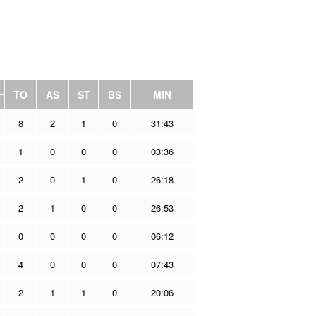
TO
AS
ST
BS
MIN
8
2
1
0
31:43
1
0
0
0
03:36
2
0
1
0
26:18
2
1
0
0
26:53
0
0
0
0
06:12
4
0
0
0
07:43
2
1
1
0
20:06