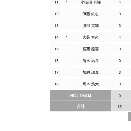
11
*
小岐須 泰惺
4
12
伊藤 鉄心
0
13
服部 克輝
3
14
*
大薮 空來
4
15
宮西 龍喜
0
16
清水 結斗
0
17
加納 誠真
3
18
岡本 悠太
0
HC / TEAM
0
合計
35