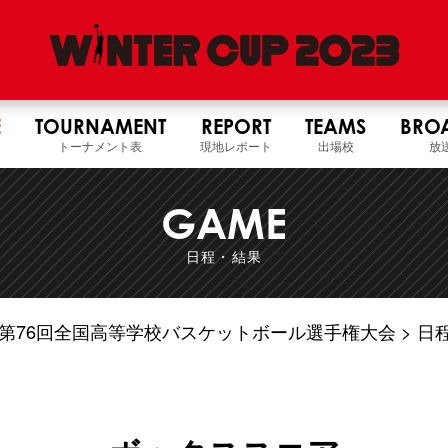
E
TOURNAMENT
REPORT
TEAMS
BRO
トーナメント表
現地レポート
出場校
放
GAME
日程・結果
5年度 第76回全国高等学校バスケットボール選手権大会
日