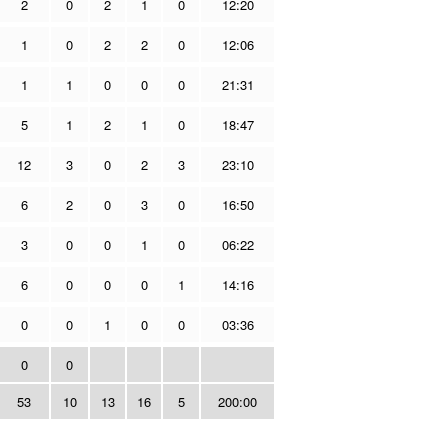
2
0
2
1
0
12:20
1
0
2
2
0
12:06
1
1
0
0
0
21:31
5
1
2
1
0
18:47
12
3
0
2
3
23:10
6
2
0
3
0
16:50
3
0
0
1
0
06:22
6
0
0
0
1
14:16
0
0
1
0
0
03:36
0
0
53
10
13
16
5
200:00