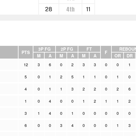
4th
28
11
3P FG
2P FG
FT
REBOU
PTS
F
M
A
M
A
M
A
OR
DR
12
3
6
0
2
3
3
0
0
1
5
0
1
2
5
1
1
0
1
0
4
0
1
1
3
2
2
0
2
6
1
0
4
0
0
1
2
1
1
2
3
1
4
0
1
0
0
0
0
0
6
0
0
3
4
0
0
0
1
3