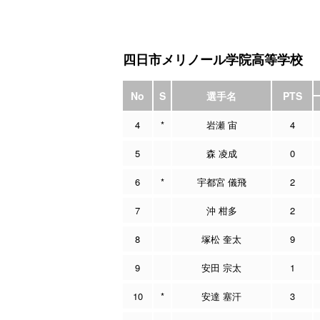
四日市メリノール学院高等学校
No
S
選手名
PTS
4
*
岩瀬 宙
4
5
森 凌成
0
6
*
宇都宮 儀飛
2
7
沖 柑多
2
8
塚松 奎太
9
9
安田 宗太
1
10
*
安達 塞汗
3