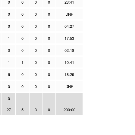
0
0
0
0
23:41
0
0
0
0
DNP
0
0
0
0
04:27
1
0
0
0
17:53
0
0
0
0
02:18
1
1
0
0
10:41
6
0
0
0
18:29
0
0
0
0
DNP
0
27
5
3
0
200:00