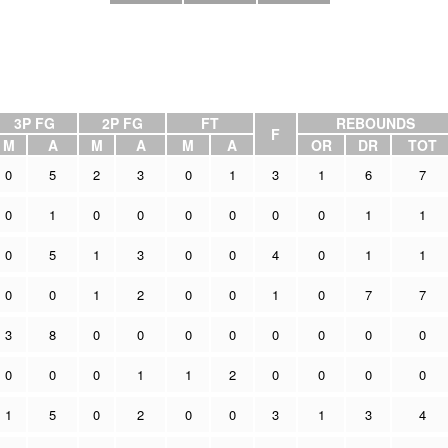
3P FG
2P FG
FT
REBOUNDS
F
M
A
M
A
M
A
OR
DR
TOT
0
5
2
3
0
1
3
1
6
7
0
1
0
0
0
0
0
0
1
1
0
5
1
3
0
0
4
0
1
1
0
0
1
2
0
0
1
0
7
7
3
8
0
0
0
0
0
0
0
0
0
0
0
1
1
2
0
0
0
0
1
5
0
2
0
0
3
1
3
4