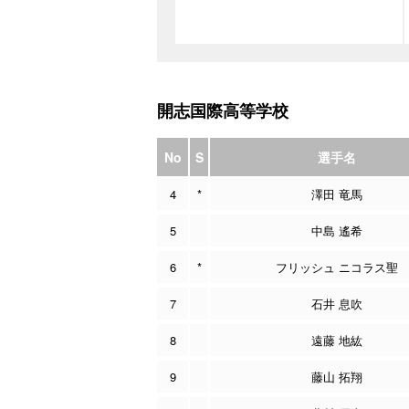
開志国際高等学校
No
S
選手名
4
*
澤田 竜馬
5
中島 遙希
6
*
フリッシュ ニコラス聖
7
石井 息吹
8
遠藤 地紘
9
藤山 拓翔