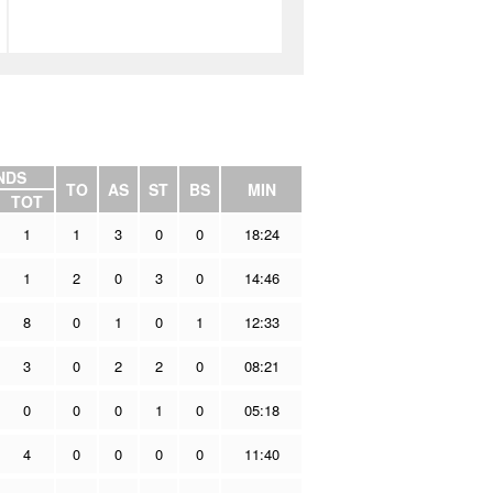
NDS
TO
AS
ST
BS
MIN
TOT
1
1
3
0
0
18:24
1
2
0
3
0
14:46
8
0
1
0
1
12:33
3
0
2
2
0
08:21
0
0
0
1
0
05:18
4
0
0
0
0
11:40