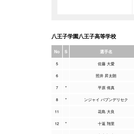
八王子学園八王子高等学校
No
S
選手名
5
佐藤 大愛
6
照井 昇太朗
7
*
平原 侑真
8
*
ンジャイ パプンデリセク
11
花島 大良
12
*
十返 翔里