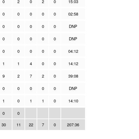
0
2
0
2
0
15:03
0
0
0
0
0
02:58
0
0
0
0
0
DNP
0
0
0
0
0
DNP
0
0
0
0
0
04:12
1
1
4
0
0
14:12
9
2
7
2
0
39:08
0
0
0
0
0
DNP
1
0
1
1
0
14:10
0
0
30
11
22
7
0
207:36