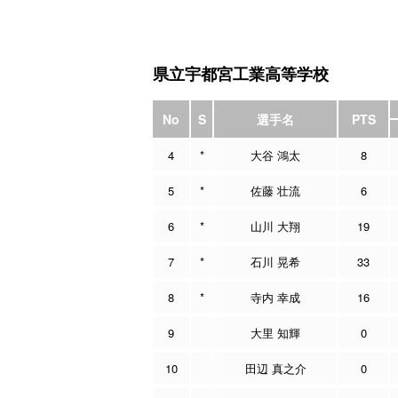
県立宇都宮工業高等学校
No
S
選手名
PTS
4
*
大谷 鴻太
8
5
*
佐藤 壮流
6
6
*
山川 大翔
19
7
*
石川 晃希
33
8
*
寺内 幸成
16
9
大里 知輝
0
10
田辺 真之介
0