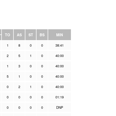
TO
AS
ST
BS
MIN
1
8
0
0
38:41
2
5
1
0
40:00
1
3
0
0
40:00
5
1
0
0
40:00
0
2
1
0
40:00
0
0
0
0
01:19
0
0
0
0
DNP