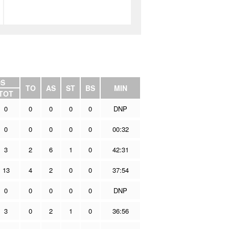
S
TO
AS
ST
BS
MIN
TOT
0
0
0
0
0
DNP
0
0
0
0
0
00:32
3
2
6
1
0
42:31
13
4
2
0
0
37:54
0
0
0
0
0
DNP
3
0
2
1
0
36:56