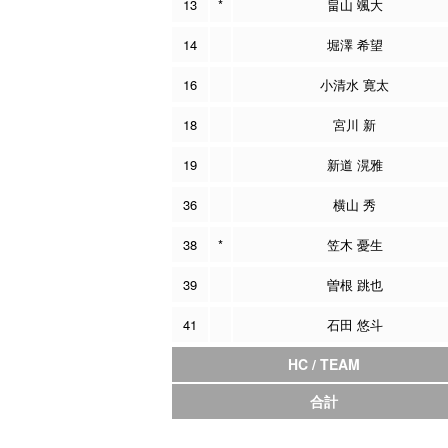
13
*
畠山 颯大
14
堀澤 希望
16
小清水 寛太
18
宮川 新
19
新道 滉雅
36
横山 秀
38
*
笠木 憂生
39
曽根 跳也
41
石田 悠斗
HC / TEAM
合計