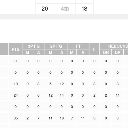
4th
20
18
3P FG
2P FG
FT
REBOUND
PTS
F
M
A
M
A
M
A
OR
DR
0
0
0
0
0
0
0
0
0
0
0
0
0
0
0
0
0
0
0
0
10
0
3
5
12
0
0
3
0
3
24
0
0
12
14
0
0
2
2
11
0
0
0
0
0
0
0
0
0
0
35
2
7
11
18
7
11
3
0
3