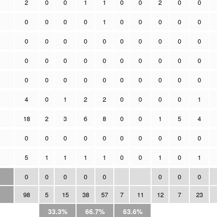
2
0
0
1
1
0
0
2
0
0
0
0
0
0
1
0
0
0
0
0
0
0
0
0
0
0
0
0
0
0
0
0
0
0
0
0
0
0
0
0
0
0
0
0
0
0
0
0
0
0
4
0
1
2
2
0
0
0
0
1
18
2
3
6
8
0
0
1
5
4
0
0
0
0
0
0
0
0
0
0
5
1
1
1
1
0
0
1
0
1
0
0
0
0
0
0
0
0
98
5
15
38
57
7
11
12
7
23
33.3%
66.7%
63.6%