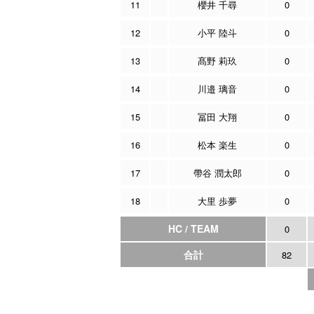
11
櫻井 千尋
0
12
小平 陸斗
0
13
髙野 莉玖
0
14
川邉 璃音
0
15
冨田 大翔
0
16
松本 楽生
0
17
帶谷 潤太郎
0
18
大里 歩夢
0
HC / TEAM
0
合計
82