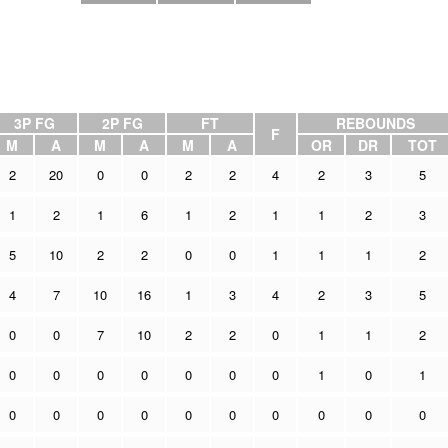
3P FG
2P FG
FT
REBOUNDS
F
M
A
M
A
M
A
OR
DR
TOT
2
20
0
0
2
2
4
2
3
5
1
2
1
6
1
2
1
1
2
3
5
10
2
2
0
0
1
1
1
2
4
7
10
16
1
3
4
2
3
5
0
0
7
10
2
2
0
1
1
2
0
0
0
0
0
0
0
1
0
1
0
0
0
0
0
0
0
0
0
0