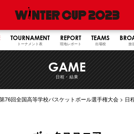
E
TOURNAMENT
REPORT
TEAMS
BRO
トーナメント表
現地レポート
出場校
放
GAME
日程・結果
5年度 第76回全国高等学校バスケットボール選手権大会
日