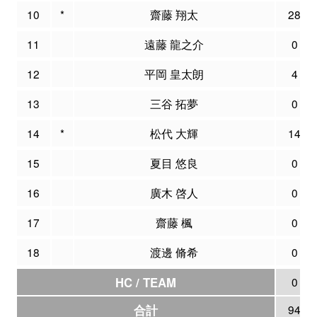
10
*
齋藤 翔太
28
11
遠藤 龍之介
0
12
平岡 皇太朗
4
13
三谷 拓夢
0
14
*
松代 大輝
14
15
夏目 悠良
0
16
廣木 啓人
0
17
齋藤 楓
0
18
渡邊 脩希
0
HC / TEAM
0
合計
94