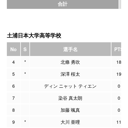
合計
8
土浦日本大学高等学校
No
S
選手名
PTS
4
*
北條 勇吹
18
5
*
深澤 桜太
19
6
ディン ニャット ティエン
0
7
染谷 真太朗
0
8
加藤 颯真
0
9
*
大川 亜哩
11