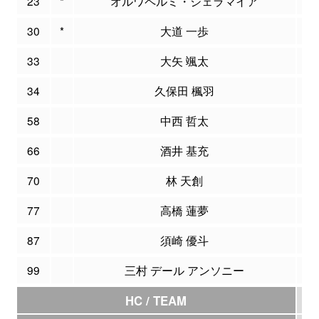
23
*
オルワペルミ・ジェラマイア
3
30
*
大道 一歩
1
33
大矢 颯太
0
34
久保田 楓羽
0
58
中西 哲太
3
66
酒井 基充
0
70
林 天創
0
77
高橋 蓮夢
0
87
須崎 優斗
4
99
三村 デール アンソニー
0
HC / TEAM
0