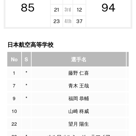
85
94
3rd
21
12
4th
23
37
日本航空高等学校
No
S
選手名
P
1
*
藤野 仁喜
1
7
*
青木 王哉
0
9
*
福岡 恭輔
5
10
山崎 柊威
0
22
望月 陽生
0