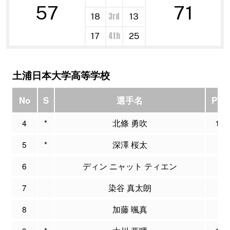
57
71
3rd
18
13
4th
17
25
土浦日本大学高等学校
No
S
選手名
PTS
4
*
北條 勇吹
15
5
*
深澤 桜太
7
6
ディン ニャット ティエン
0
7
染谷 真太朗
0
8
加藤 颯真
0