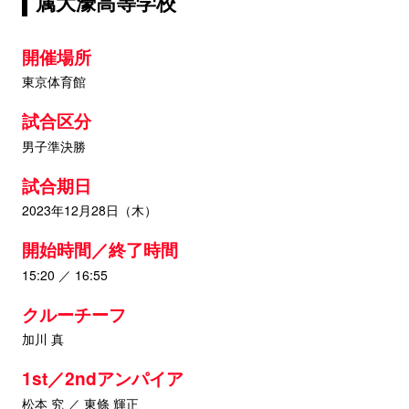
属大濠高等学校
開催場所
東京体育館
試合区分
男子準決勝
試合期日
2023年12月28日（木）
開始時間／終了時間
15:20 ／ 16:55
クルーチーフ
加川 真
1st／2ndアンパイア
松本 究 ／ 東條 輝正