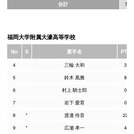
合計
57
福岡大学附属大濠高等学校
No
S
選手名
PTS
4
三輪 大和
3
5
鈴木 凰雅
8
6
村上 騎士郎
0
7
岩下 愛育
0
8
*
渡邊 伶音
22
9
*
広瀬 孝一
4