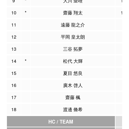
9
*
大川 亜哩
12
10
*
齋藤 翔太
10
11
遠藤 龍之介
1
12
平岡 皇太朗
0
13
三谷 拓夢
4
14
*
松代 大輝
8
15
夏目 悠良
0
16
廣木 啓人
0
17
齋藤 楓
0
18
渡邊 脩希
0
HC / TEAM
0