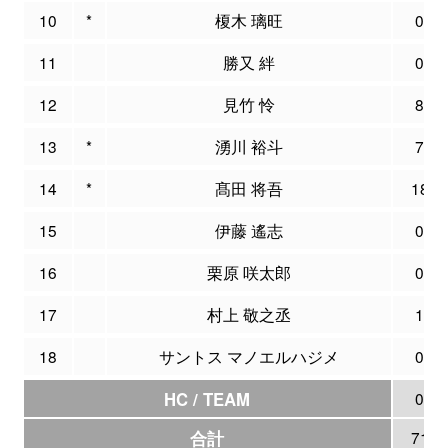
10
*
榎木 璃旺
0
11
勝又 絆
0
12
見竹 怜
8
13
*
湧川 裕斗
7
14
*
髙田 将吾
18
15
伊藤 遙志
0
16
栗原 咲太郎
0
17
村上 敬之丞
1
18
サントス マノエルハジメ
0
HC / TEAM
0
合計
71