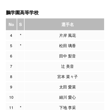
鵬学園高等学校
No
S
選手名
4
*
片岸 風花
5
*
松田 璃香
6
田中 梨音
7
辻 美音
8
宮本 菜々子
9
太田 愛菜
10
細川 愛心
11
*
下地 李采