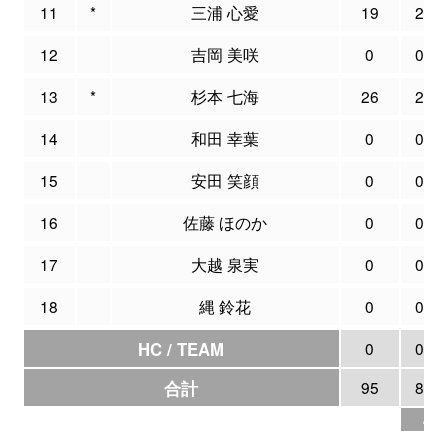
11
*
三浦 心愛
19
2
12
吉岡 美咲
0
0
13
*
杉本 七海
26
2
14
和田 幸葉
0
0
15
安田 笑顔
0
0
16
佐藤 ほのか
0
0
17
大越 泉実
0
0
18
縄 鈴花
0
0
HC / TEAM
0
0
合計
95
8
47