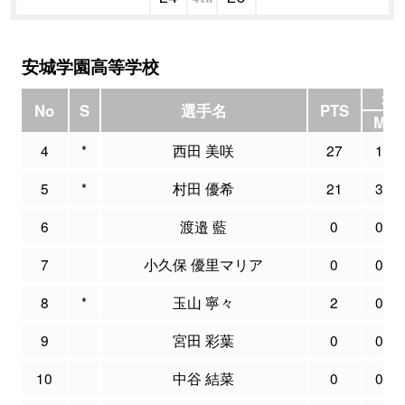
安城学園高等学校
3P
No
S
選手名
PTS
M
4
*
西田 美咲
27
1
5
*
村田 優希
21
3
6
渡邉 藍
0
0
7
小久保 優里マリア
0
0
8
*
玉山 寧々
2
0
9
宮田 彩葉
0
0
10
中谷 結菜
0
0