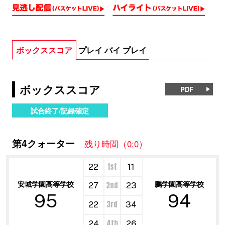
ボックススコア
プレイ バイ プレイ
ボックススコア
PDF
試合終了/記録確定
第4クォーター
残り時間（0:0）
1st
22
11
安城学園高等学校
鵬学園高等学校
2nd
27
23
95
94
3rd
22
34
4th
24
26