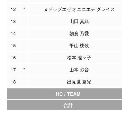
12
*
ヌドゥブエゼ オニニエチ グレイス
13
山田 真緒
14
朝倉 乃愛
15
平山 桃歌
16
松本 凜々子
17
*
山本 弥音
18
出見世 夏光
HC / TEAM
合計