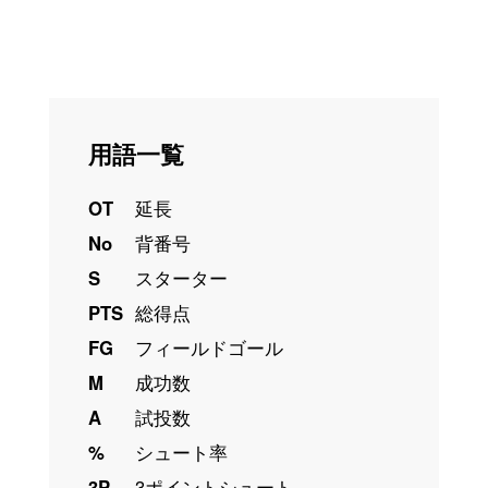
用語一覧
OT
延長
No
背番号
S
スターター
PTS
総得点
FG
フィールドゴール
M
成功数
A
試投数
%
シュート率
3P
3ポイントシュート