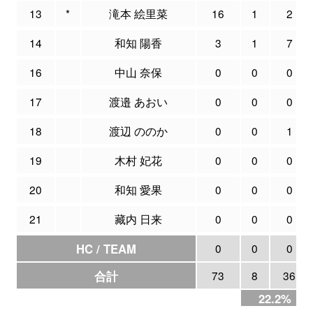
13
*
滝本 絵里菜
16
1
2
14
和知 陽香
3
1
7
16
中山 奈保
0
0
0
17
渡邉 あおい
0
0
0
18
渡辺 ののか
0
0
1
19
木村 妃花
0
0
0
20
和知 愛果
0
0
0
21
藏内 日来
0
0
0
HC / TEAM
0
0
0
合計
73
8
36
22.2%