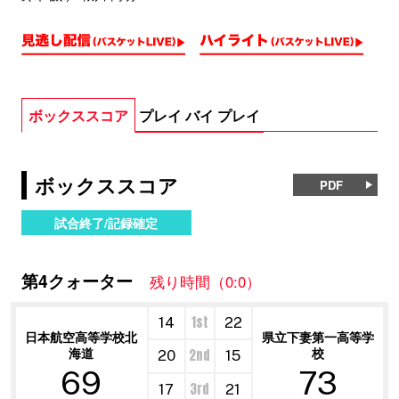
ボックススコア
プレイ バイ プレイ
ボックススコア
PDF
試合終了/記録確定
第4クォーター
残り時間（0:0）
1st
14
22
日本航空高等学校北
県立下妻第一高等学
海道
校
2nd
20
15
69
73
3rd
17
21