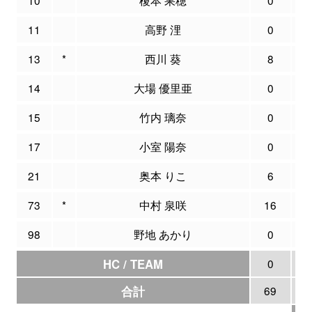
11
高野 浬
0
0
13
*
西川 葵
8
0
14
大場 優里亜
0
0
15
竹内 璃奈
0
0
17
小室 陽奈
0
0
21
奥本 りこ
6
0
73
*
中村 泉咲
16
2
98
野地 あかり
0
0
HC / TEAM
0
0
合計
69
3