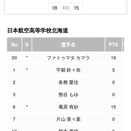
4th
18
15
日本航空高等学校北海道
No
S
選手名
PTS
M
00
*
ファトゥマタ カマラ
19
0
1
*
宇都 鈴々奈
5
1
2
各務 愛佳
0
0
3
熊谷 もゆ
0
0
6
*
庵原 有紗
15
0
7
片山 菜々葉
0
0
10
榎本 果穂
0
0