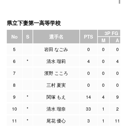
県立下妻第一高等学校
3P FG
No
S
選手名
PTS
M
A
5
岩田 なごみ
0
0
0
6
*
清水 瑠莉
4
0
4
7
濱野 こころ
0
0
0
8
三村 夏実
0
0
0
9
*
関塚 もえ
14
4
9
10
*
清水 瑠奈
33
1
2
11
*
尾花 優心
3
1
11