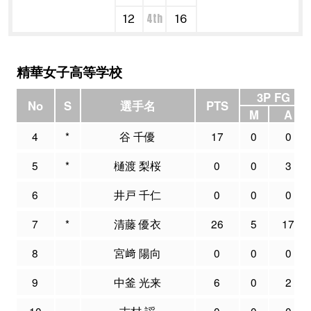
4th
12
16
精華女子高等学校
3P FG
No
S
選手名
PTS
M
A
4
*
谷 千優
17
0
0
5
*
樋渡 梨桜
0
0
3
6
井戸 千仁
0
0
0
7
*
清藤 優衣
26
5
17
8
宮﨑 陽向
0
0
0
9
中釜 光来
6
0
2
10
吉村 謡
0
0
0