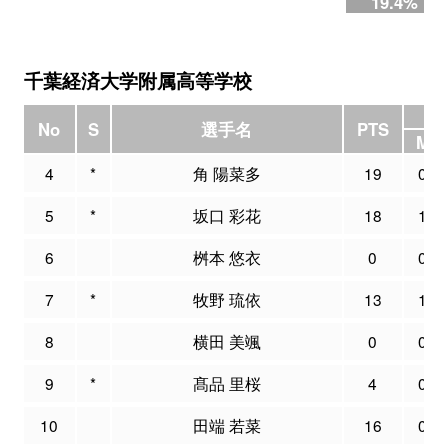
19.4%
千葉経済大学附属高等学校
3P
No
S
選手名
PTS
M
4
*
角 陽菜多
19
0
5
*
坂口 彩花
18
1
6
桝本 悠衣
0
0
7
*
牧野 琉依
13
1
8
横田 美颯
0
0
9
*
髙品 里桜
4
0
10
田端 若菜
16
0