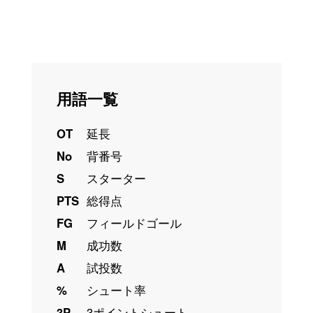
用語一覧
OT
延長
No
背番号
S
スターター
PTS
総得点
FG
フィールドゴール
M
成功数
A
試投数
%
シュート率
3P
3ポイントシュート