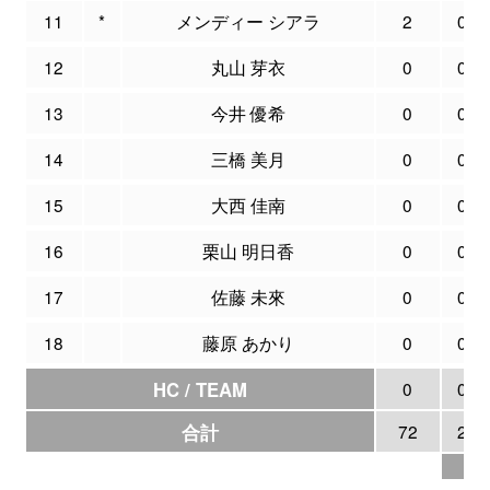
11
*
メンディー シアラ
2
0
12
丸山 芽衣
0
0
13
今井 優希
0
0
14
三橋 美月
0
0
15
大西 佳南
0
0
16
栗山 明日香
0
0
17
佐藤 未來
0
0
18
藤原 あかり
0
0
HC / TEAM
0
0
合計
72
2
13