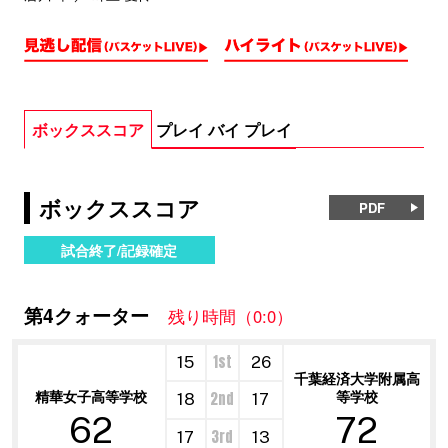
ボックススコア
プレイ バイ プレイ
ボックススコア
PDF
試合終了/記録確定
第4クォーター
残り時間（0:0）
1st
15
26
千葉経済大学附属高
精華女子高等学校
等学校
2nd
18
17
62
72
3rd
17
13