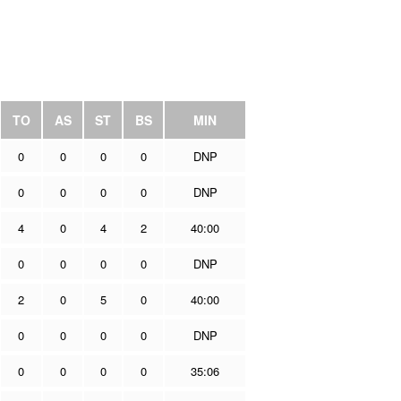
TO
AS
ST
BS
MIN
0
0
0
0
DNP
0
0
0
0
DNP
4
0
4
2
40:00
0
0
0
0
DNP
2
0
5
0
40:00
0
0
0
0
DNP
0
0
0
0
35:06