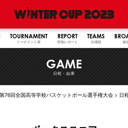
E
TOURNAMENT
REPORT
TEAMS
BRO
トーナメント表
現地レポート
出場校
放
GAME
日程・結果
5年度 第76回全国高等学校バスケットボール選手権大会
日