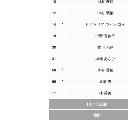
10
日渡 理緒
12
中村 璃菜
14
*
ビクトリア ウビ オコイ
18
中野 有佳子
30
古川 光鈴
31
城地 あさひ
68
*
木村 香穂
69
*
廣浦 杏
77
林 英美
HC / TEAM
合計