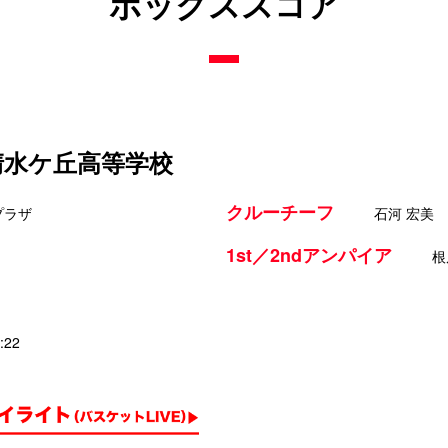
ボックススコア
 清水ケ丘高等学校
クルーチーフ
プラザ
石河 宏美
1st／2ndアンパイア
根
:22