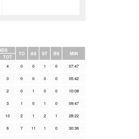
NDS
TO
AS
ST
BS
MIN
TOT
4
0
0
1
0
07:47
0
0
0
0
0
05:42
2
0
1
0
0
10:08
3
1
0
1
0
09:47
13
2
1
2
1
28:22
6
7
11
1
0
30:36