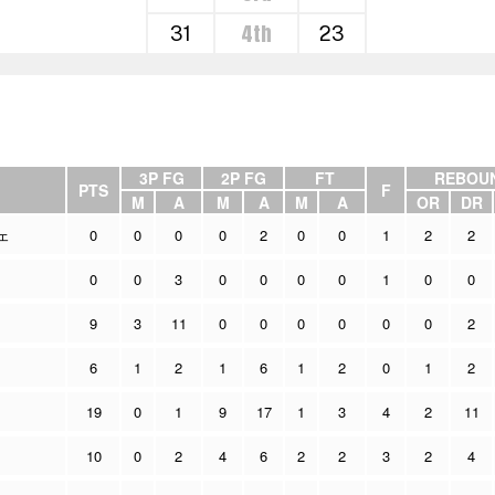
4th
31
23
3P FG
2P FG
FT
REBOU
PTS
F
M
A
M
A
M
A
OR
DR
ェ
0
0
0
0
2
0
0
1
2
2
0
0
3
0
0
0
0
1
0
0
9
3
11
0
0
0
0
0
0
2
6
1
2
1
6
1
2
0
1
2
19
0
1
9
17
1
3
4
2
11
10
0
2
4
6
2
2
3
2
4