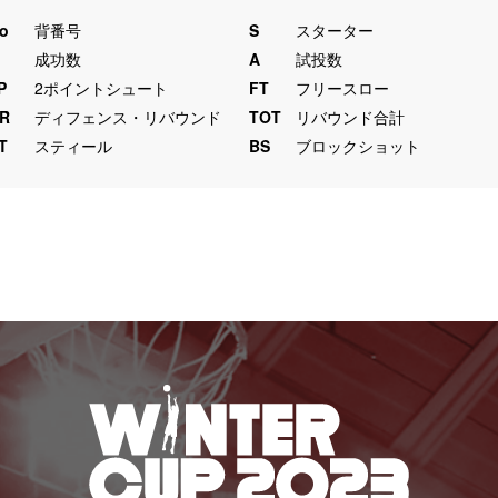
o
背番号
S
スターター
M
成功数
A
試投数
P
2ポイントシュート
FT
フリースロー
R
ディフェンス・リバウンド
TOT
リバウンド合計
T
スティール
BS
ブロックショット