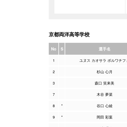
京都両洋高等学校
No
S
選手名
1
ユヌス カオサラ ボルワチフ
2
杉山 心月
3
森口 笑来美
7
木谷 夢菜
8
*
谷口 心綾
9
*
岡田 彩葉