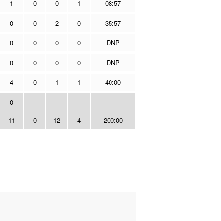
1
0
0
1
08:57
0
0
2
0
35:57
0
0
0
0
DNP
0
0
0
0
DNP
4
0
1
1
40:00
0
11
0
12
4
200:00