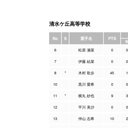
清水ケ丘高等学校
No
S
選手名
PTS
6
松原 瀬菜
0
0
7
伊藤 結菜
0
0
8
*
木村 歌歩
45
1
10
黒川 愛希
0
0
11
*
横丸 紗也
9
3
12
平川 美沙
0
0
13
仲山 志希
10
2