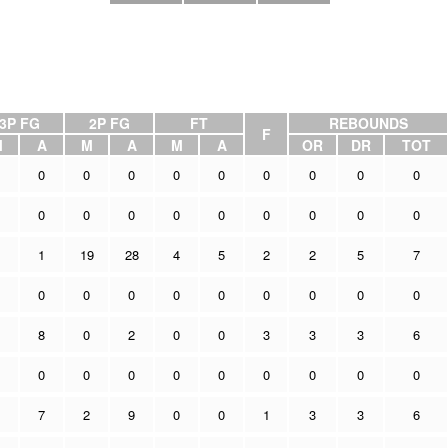
3P FG
2P FG
FT
REBOUNDS
F
M
A
M
A
M
A
OR
DR
TOT
0
0
0
0
0
0
0
0
0
0
0
0
0
0
0
0
0
0
1
19
28
4
5
2
2
5
7
0
0
0
0
0
0
0
0
0
8
0
2
0
0
3
3
3
6
0
0
0
0
0
0
0
0
0
7
2
9
0
0
1
3
3
6