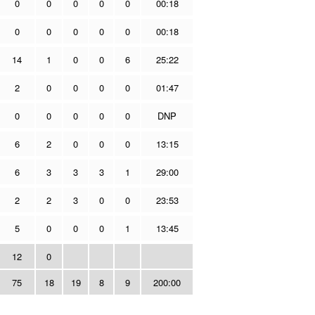
0
0
0
0
0
00:18
0
0
0
0
0
00:18
14
1
0
0
6
25:22
2
0
0
0
0
01:47
0
0
0
0
0
DNP
6
2
0
0
0
13:15
6
3
3
3
1
29:00
2
2
3
0
0
23:53
5
0
0
0
1
13:45
12
0
75
18
19
8
9
200:00