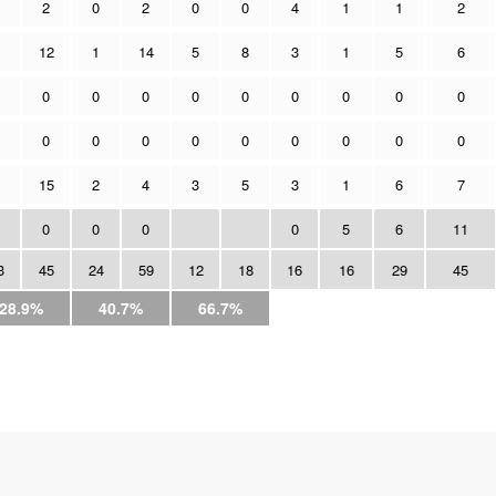
2
0
2
0
0
4
1
1
2
12
1
14
5
8
3
1
5
6
0
0
0
0
0
0
0
0
0
0
0
0
0
0
0
0
0
0
15
2
4
3
5
3
1
6
7
0
0
0
0
5
6
11
3
45
24
59
12
18
16
16
29
45
28.9%
40.7%
66.7%