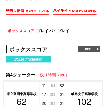
ボックススコア
プレイ バイ プレイ
ボックススコア
PDF
試合終了/記録確定
第4クォーター
残り時間（0:0）
1st
11
32
県立富岡東高等学校
岐阜女子高等学校
2nd
17
21
62
102
3rd
20
21