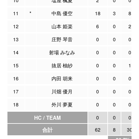
11
*
中島 優空
18
3
8
12
山本 姫楽
6
0
2
13
庄野 琴音
0
0
0
14
射場 みなみ
0
0
0
15
抜居 柚紗
0
0
1
16
内田 胡来
0
0
0
17
川畑 優月
0
0
0
18
外川 夢夏
0
0
0
HC / TEAM
0
0
0
合計
62
8
30