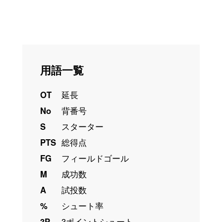
用語一覧
OT
延長
No
背番号
S
スターター
PTS
総得点
FG
フィールドゴール
M
成功数
A
試投数
%
シュート率
3P
3ポイントシュート