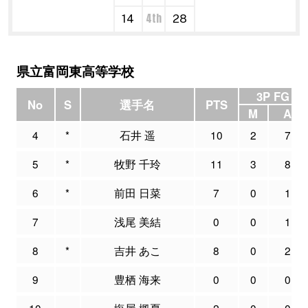
4th
14
28
県立富岡東高等学校
3P FG
No
S
選手名
PTS
M
A
4
*
石井 遥
10
2
7
5
*
牧野 千玲
11
3
8
6
*
前田 日菜
7
0
1
7
浅尾 美結
0
0
1
8
*
吉井 あこ
8
0
2
9
豊栖 海来
0
0
0
10
塩屋 楓夏
2
0
0