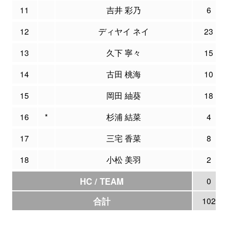
11
吉井 彩乃
6
12
ディヤイ ネイ
23
13
久下 寧々
15
14
古田 桃海
10
15
岡田 紬葵
18
16
*
杉浦 結菜
4
17
三宅 香菜
8
18
小松 美羽
2
HC / TEAM
0
合計
102