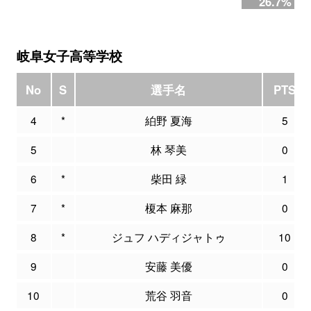
26.7%
岐阜女子高等学校
No
S
選手名
PTS
4
*
絈野 夏海
5
5
林 琴美
0
6
*
柴田 緑
1
7
*
榎本 麻那
0
8
*
ジュフ ハディジャトゥ
10
9
安藤 美優
0
10
荒谷 羽音
0