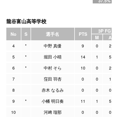
37.5%
龍谷富山高等学校
3P FG
No
S
選手名
PTS
M
A
4
*
中野 真優
9
0
2
5
*
堀田 小晴
14
1
5
6
*
中村 そら
10
0
2
7
窪田 羽杏
0
0
1
8
赤木 なるみ
0
0
0
9
*
小幡 明日奏
11
1
5
10
河﨑 瑠那
0
0
0