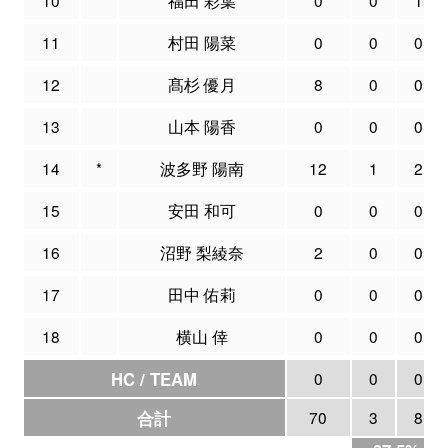
11
村田 陽菜
0
0
0
12
髙杉 優月
8
0
0
13
山本 陽香
0
0
0
14
*
波多野 陽南
12
1
2
15
安田 和可
0
0
0
16
沼野 梨綾奈
2
0
0
17
田中 佑莉
0
0
0
18
横山 倖
0
0
0
HC / TEAM
0
0
0
合計
70
3
8