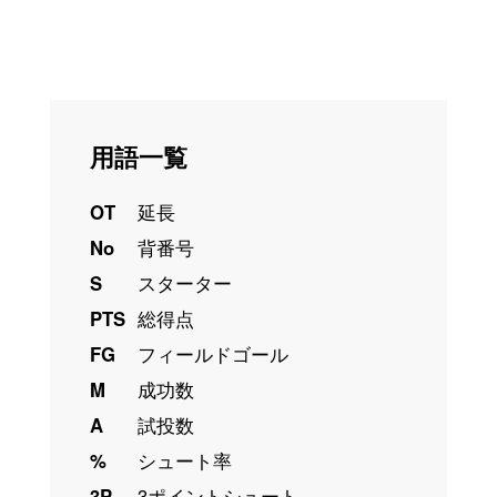
用語一覧
OT
延長
No
背番号
S
スターター
PTS
総得点
FG
フィールドゴール
M
成功数
A
試投数
%
シュート率
3P
3ポイントシュート