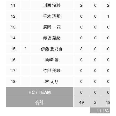
11
川西 渚紗
2
0
2
12
笹木 瑠那
0
0
1
13
廣岡 一花
0
0
0
14
赤坂 菜緒
0
0
0
15
*
伊藤 想乃香
3
0
0
16
新﨑 馨
0
0
0
17
竹部 美咲
0
0
0
18
林 えり
0
0
0
HC / TEAM
0
0
0
合計
49
2
18
11.1%