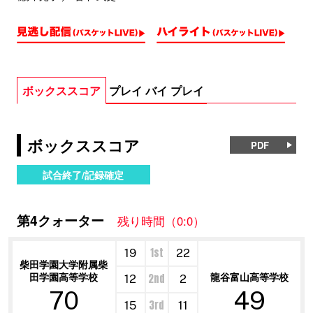
ボックススコア
プレイ バイ プレイ
ボックススコア
PDF
試合終了/記録確定
第4クォーター
残り時間（0:0）
1st
19
22
柴田学園大学附属柴
田学園高等学校
龍谷富山高等学校
2nd
12
2
70
49
3rd
15
11