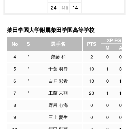
4th
24
14
柴田学園大学附属柴田学園高等学校
3P FG
No
S
選手名
PTS
M
A
4
*
齋藤 和
2
0
0
5
*
千葉 羽尋
10
1
3
6
*
白戸 彩希
13
0
1
7
*
工藤 未羽
23
1
1
8
野呂 心海
0
0
0
9
三上 愛生
0
0
0
10
福田 彩葉
0
0
1