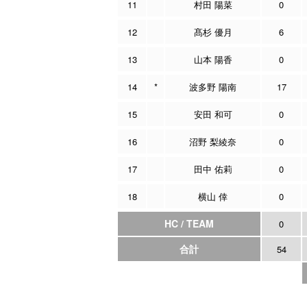
11
村田 陽菜
0
12
髙杉 優月
6
13
山本 陽香
0
14
*
波多野 陽南
17
15
安田 和可
0
16
沼野 梨綾奈
0
17
田中 佑莉
0
18
横山 倖
0
HC / TEAM
0
合計
54