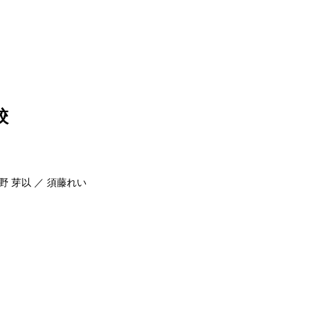
校
野 芽以 ／ 須藤れい