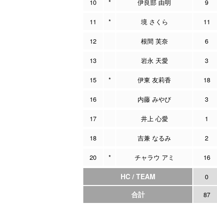
10
*
伊良部 由明
9
11
*
境 さくら
11
12
根間 芙奈
6
13
岩永 天愛
3
15
*
伊東 友莉香
18
16
内藤 みやび
3
17
井上 心愛
1
18
吉兼 なるみ
2
20
*
チャラウ アミ
16
HC / TEAM
0
合計
87