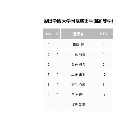
柴田学園大学附属柴田学園高等学
No
S
選手名
PTS
4
齋藤 和
0
5
*
千葉 羽尋
4
6
白戸 彩希
0
7
*
工藤 未羽
10
8
*
野呂 心海
6
9
*
三上 愛生
11
10
福田 彩葉
0