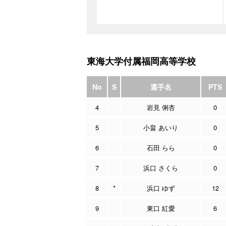
東海大学付属福岡高等学校
No
S
選手名
PTS
4
岩見 俐杏
0
5
小畠 あいり
0
6
石田 らら
0
7
浜口 さくら
0
8
*
浜口 ゆず
12
9
東口 紅愛
6