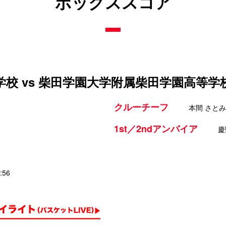
ボックススコア
校 vs 柴田学園大学附属柴田学園高等学
クルーチーフ
本間 さとみ
1st／2ndアンパイア
慶
:56