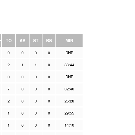
TO
AS
ST
BS
MIN
0
0
0
0
DNP
2
1
1
0
33:44
0
0
0
0
DNP
7
0
0
0
32:40
2
0
0
0
25:28
1
0
0
0
29:55
1
0
0
0
14:10