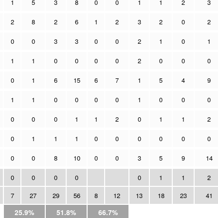
1
5
3
8
0
0
1
1
2
3
2
8
2
6
1
2
3
2
0
2
0
0
3
3
0
0
2
1
0
1
1
1
0
0
0
0
2
0
0
0
0
1
6
15
6
7
1
5
4
9
1
1
0
0
0
0
1
0
0
0
0
0
0
1
1
2
0
1
1
2
0
1
1
1
0
0
0
0
0
0
0
0
8
10
0
0
3
5
9
14
0
0
0
0
0
1
1
2
7
27
29
56
8
12
13
18
23
41
25.9%
51.8%
66.7%