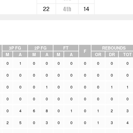
4th
22
14
3P FG
2P FG
FT
REBOUNDS
F
M
A
M
A
M
A
OR
DR
TOT
0
1
0
0
0
0
0
0
0
0
0
0
0
0
0
0
0
0
0
0
0
0
0
1
0
0
0
0
1
1
0
0
0
0
0
0
0
0
0
0
0
4
6
8
0
1
0
1
2
3
2
5
0
3
0
0
0
1
3
4