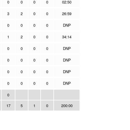
0
0
0
0
02:50
3
2
0
0
26:59
0
0
0
0
DNP
1
2
0
0
34:14
0
0
0
0
DNP
0
0
0
0
DNP
0
0
0
0
DNP
0
0
0
0
DNP
0
17
5
1
0
200:00