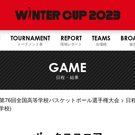
E
TOURNAMENT
REPORT
TEAMS
BRO
トーナメント表
現地レポート
出場校
放
GAME
日程・結果
5年度 第76回全国高等学校バスケットボール選手権大会
日
学校)