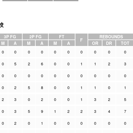
校
3P FG
2P FG
FT
REBOUNDS
F
M
A
M
A
M
A
OR
DR
TOT
0
0
0
0
0
0
0
0
0
0
0
5
2
6
0
0
1
1
2
3
0
0
0
0
0
0
0
0
0
0
0
2
5
8
0
0
1
1
0
1
2
3
0
2
0
0
1
3
2
5
0
3
5
9
1
2
2
3
4
7
0
2
0
1
0
0
0
0
0
0