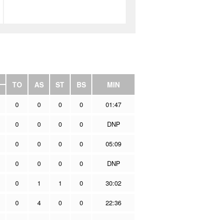
TO
AS
ST
BS
MIN
0
0
0
0
01:47
0
0
0
0
DNP
0
0
0
0
05:09
0
0
0
0
DNP
0
1
1
0
30:02
0
4
0
0
22:36