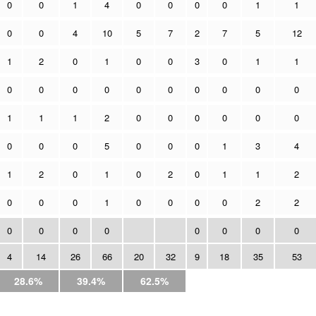
0
0
1
4
0
0
0
0
1
1
0
0
4
10
5
7
2
7
5
12
1
2
0
1
0
0
3
0
1
1
0
0
0
0
0
0
0
0
0
0
1
1
1
2
0
0
0
0
0
0
0
0
0
5
0
0
0
1
3
4
1
2
0
1
0
2
0
1
1
2
0
0
0
1
0
0
0
0
2
2
0
0
0
0
0
0
0
0
4
14
26
66
20
32
9
18
35
53
28.6%
39.4%
62.5%