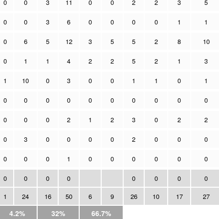
0
0
3
11
0
0
2
2
3
5
0
0
3
6
0
0
0
0
1
1
0
6
5
12
3
5
5
2
8
10
0
1
1
4
2
2
5
2
1
3
1
10
0
3
0
0
1
1
0
1
0
0
0
0
0
0
0
0
0
0
0
0
0
2
1
2
3
0
2
2
0
3
0
0
0
0
2
0
0
0
0
0
0
1
0
0
0
0
0
0
0
0
0
0
0
0
0
0
1
24
16
50
6
9
26
10
17
27
4.2%
32%
66.7%