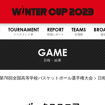
E
TOURNAMENT
REPORT
TEAMS
BRO
トーナメント表
現地レポート
出場校
放
GAME
日程・結果
5年度 第76回全国高等学校バスケットボール選手権大会
日