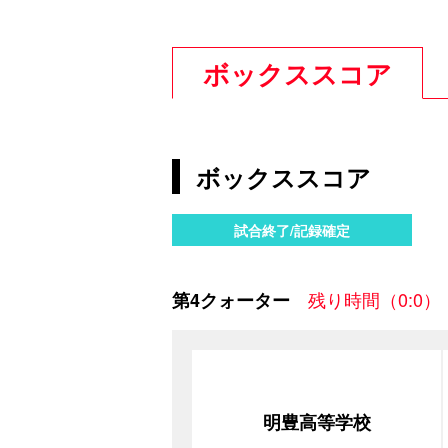
ボックススコア
ボックススコア
試合終了/記録確定
残り時間（0:0）
第4クォーター
明豊高等学校