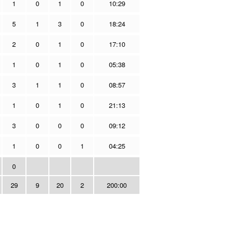
1
0
1
0
10:29
5
1
3
0
18:24
2
0
1
0
17:10
1
0
1
0
05:38
3
1
1
0
08:57
1
0
1
0
21:13
3
0
0
0
09:12
1
0
0
1
04:25
0
29
9
20
2
200:00