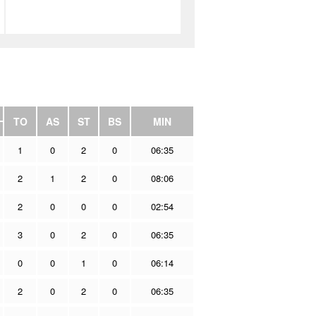
TO
AS
ST
BS
MIN
1
0
2
0
06:35
2
1
2
0
08:06
2
0
0
0
02:54
3
0
2
0
06:35
0
0
1
0
06:14
2
0
2
0
06:35