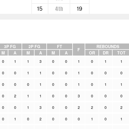
4th
15
19
3P FG
2P FG
FT
REBOUNDS
F
M
A
M
A
M
A
OR
DR
TOT
0
1
1
3
0
0
1
0
1
1
0
0
1
1
0
0
1
0
0
0
0
0
0
1
0
0
1
0
1
1
0
2
1
1
0
0
3
0
0
0
0
0
1
3
0
0
2
2
0
2
0
1
0
2
0
0
0
1
0
1