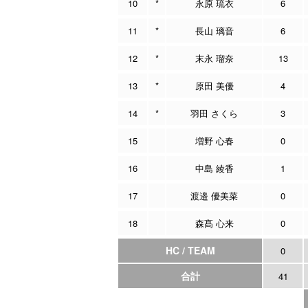
10
*
永原 琉衣
6
11
*
長山 璃音
6
12
*
末永 瑠奈
13
13
*
原田 美優
4
14
*
羽田 さくら
3
15
増野 心春
0
16
中島 綾香
1
17
渡邉 優美菜
0
18
森髙 心来
0
HC / TEAM
0
合計
41