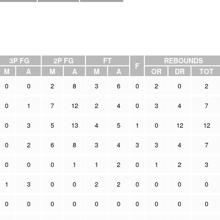
3P FG
2P FG
FT
REBOUNDS
F
M
A
M
A
M
A
OR
DR
TOT
0
0
2
8
3
6
0
2
0
2
0
1
7
12
2
4
0
3
4
7
0
3
5
13
4
5
1
0
12
12
0
2
6
8
3
4
3
3
4
7
0
0
0
1
1
2
0
1
2
3
1
3
0
0
2
2
0
0
0
0
0
0
0
0
0
0
0
0
0
0