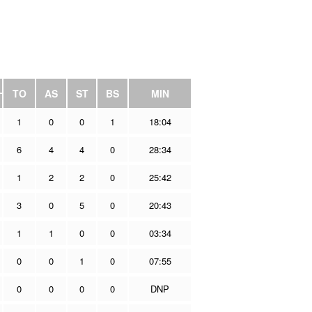
TO
AS
ST
BS
MIN
1
0
0
1
18:04
6
4
4
0
28:34
1
2
2
0
25:42
3
0
5
0
20:43
1
1
0
0
03:34
0
0
1
0
07:55
0
0
0
0
DNP