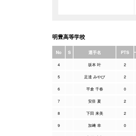
明豊高等学校
No
S
選手名
PTS
4
坂本 叶
2
5
足達 みやび
2
6
平倉 千春
0
7
安倍 夏
2
8
下田 来美
2
9
加﨑 幸
0