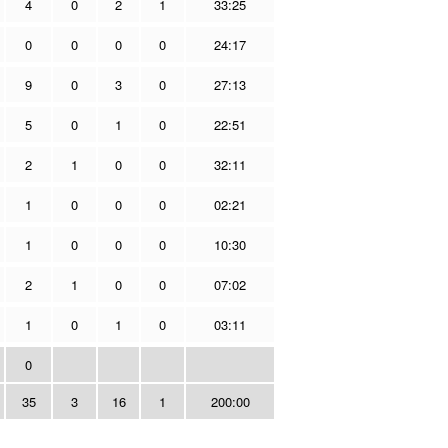
4
0
2
1
33:25
0
0
0
0
24:17
9
0
3
0
27:13
5
0
1
0
22:51
2
1
0
0
32:11
1
0
0
0
02:21
1
0
0
0
10:30
2
1
0
0
07:02
1
0
1
0
03:11
0
35
3
16
1
200:00