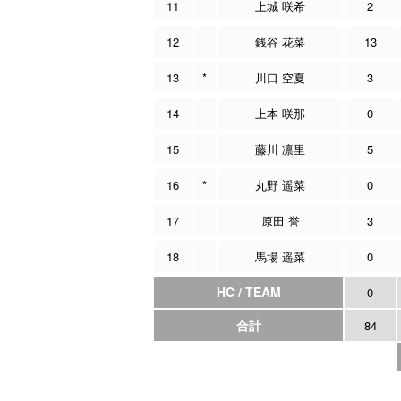
11
上城 咲希
2
12
銭谷 花菜
13
13
*
川口 空夏
3
14
上本 咲那
0
15
藤川 凛里
5
16
*
丸野 遥菜
0
17
原田 誉
3
18
馬場 遥菜
0
HC / TEAM
0
合計
84