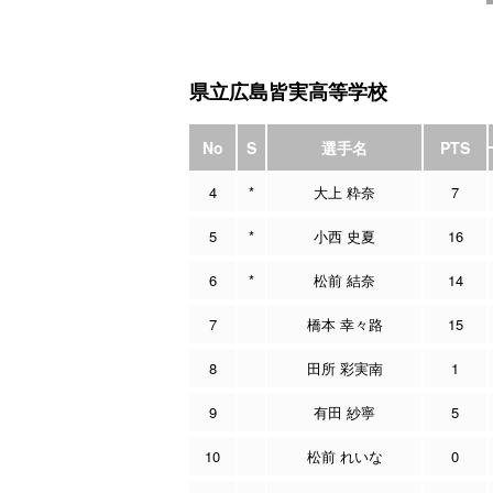
県立広島皆実高等学校
No
S
選手名
PTS
4
*
大上 粋奈
7
5
*
小西 史夏
16
6
*
松前 結奈
14
7
橋本 幸々路
15
8
田所 彩実南
1
9
有田 紗寧
5
10
松前 れいな
0