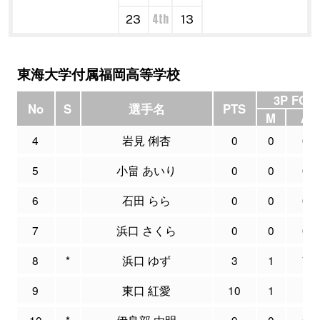
4th
23
13
東海大学付属福岡高等学校
3P FG
No
S
選手名
PTS
M
A
4
岩見 俐杏
0
0
0
5
小畠 あいり
0
0
0
6
石田 らら
0
0
0
7
浜口 さくら
0
0
0
8
*
浜口 ゆず
3
1
7
9
東口 紅愛
10
1
1
10
*
伊良部 由明
9
0
2