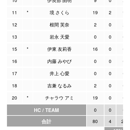
11
*
境 さくら
19
2
9
12
根間 芙奈
2
0
2
13
岩永 天愛
0
0
0
15
*
伊東 友莉香
16
0
0
16
内藤 みやび
0
0
0
17
井上 心愛
0
0
0
18
吉兼 なるみ
2
0
0
20
*
チャラウ アミ
19
0
0
HC / TEAM
0
0
0
合計
80
4
21