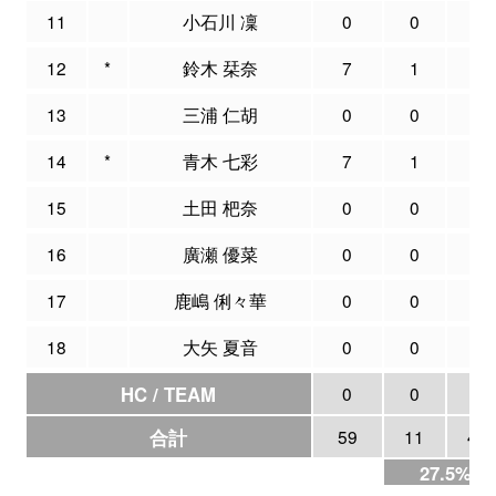
11
小石川 凜
0
0
0
12
*
鈴木 栞奈
7
1
4
13
三浦 仁胡
0
0
0
14
*
青木 七彩
7
1
5
15
土田 杷奈
0
0
0
16
廣瀬 優菜
0
0
0
17
鹿嶋 俐々華
0
0
0
18
大矢 夏音
0
0
0
HC / TEAM
0
0
0
合計
59
11
40
27.5%