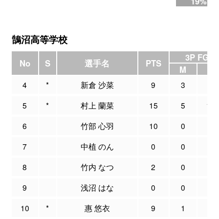
19%
鵠沼高等学校
3P FG
No
S
選手名
PTS
M
A
4
*
新倉 沙菜
9
3
5
5
*
村上 蘭菜
15
5
19
6
竹部 心羽
10
0
2
7
中植 のん
0
0
0
8
竹内 なつ
2
0
0
9
浅沼 はな
0
0
0
10
*
惠 悠衣
9
1
5