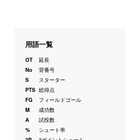
用語一覧
OT
延長
No
背番号
S
スターター
PTS
総得点
FG
フィールドゴール
M
成功数
A
試投数
%
シュート率
3P
3ポイントシュート