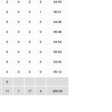
2
0
2
3
24:03
2
0
0
1
06:01
0
0
0
0
04:06
0
0
2
0
06:48
0
0
0
0
04:54
0
0
2
0
05:53
0
0
0
0
03:00
0
0
0
0
05:12
0
11
1
17
4
200:00