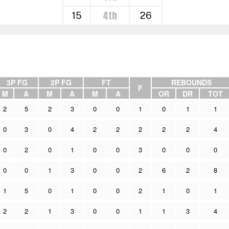
4th
15
26
3P FG
2P FG
FT
REBOUNDS
F
M
A
M
A
M
A
OR
DR
TOT
2
5
2
3
0
0
1
0
1
1
0
3
0
4
2
2
2
2
2
4
0
2
0
1
0
0
3
0
0
0
0
0
1
3
0
0
2
6
2
8
1
5
0
1
0
0
2
1
0
1
2
2
1
3
0
0
1
1
3
4