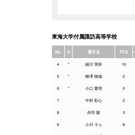
東海大学付属諏訪高等学校
No
S
選手名
PTS
4
*
細川 実鈴
10
5
*
柳澤 穂伽
2
6
*
小口 愛理
0
7
中村 彩心
2
8
赤羽 陽
3
9
小川 そら
8