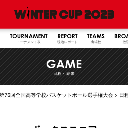
E
TOURNAMENT
REPORT
TEAMS
BRO
トーナメント表
現地レポート
出場校
放
GAME
日程・結果
5年度 第76回全国高等学校バスケットボール選手権大会
日