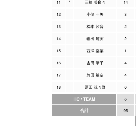
11
*
三輪 美良々
14
12
小俣 亜矢
3
13
松本 汐音
2
14
幡出 麗実
2
15
西澤 楽菜
1
16
吉田 華子
4
17
兼田 釉奈
4
18
冨田 涼々野
6
HC / TEAM
0
合計
95