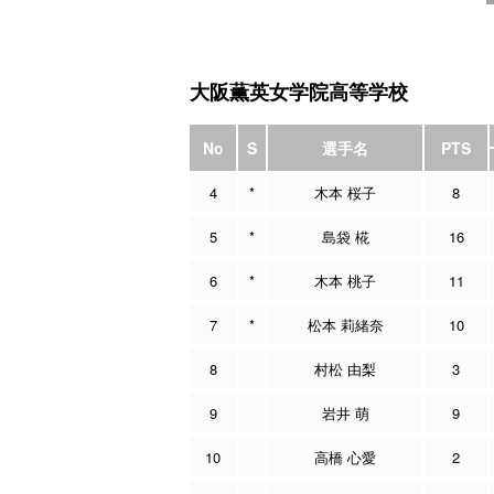
大阪薫英女学院高等学校
No
S
選手名
PTS
4
*
木本 桜子
8
5
*
島袋 椛
16
6
*
木本 桃子
11
7
*
松本 莉緒奈
10
8
村松 由梨
3
9
岩井 萌
9
10
高橋 心愛
2