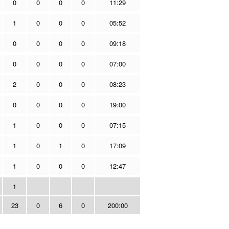
0
0
0
0
11:29
1
0
0
0
05:52
0
0
0
0
09:18
0
0
0
0
07:00
2
0
0
0
08:23
0
0
0
0
19:00
1
0
0
0
07:15
1
0
1
0
17:09
1
0
0
0
12:47
1
23
0
6
0
200:00