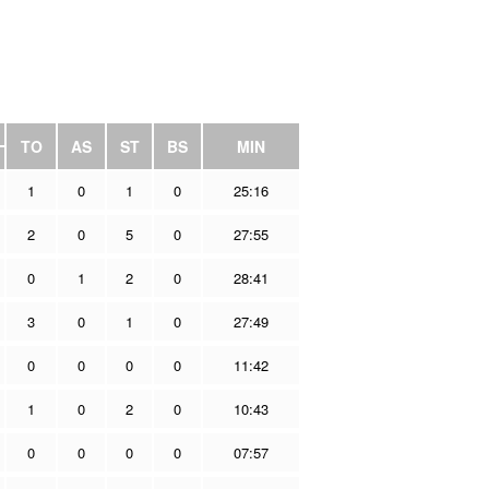
TO
AS
ST
BS
MIN
1
0
1
0
25:16
2
0
5
0
27:55
0
1
2
0
28:41
3
0
1
0
27:49
0
0
0
0
11:42
1
0
2
0
10:43
0
0
0
0
07:57