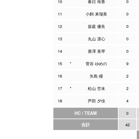
10
春日 苺香
0
11
小飼 来瑠美
0
12
坂庭 優良
0
13
丸山 凛心
0
14
唐澤 美琴
0
15
*
菅谷 ゆめの
9
16
矢島 瞳
2
17
*
松山 空未
2
18
芦田 夕佳
4
HC / TEAM
0
合計
42