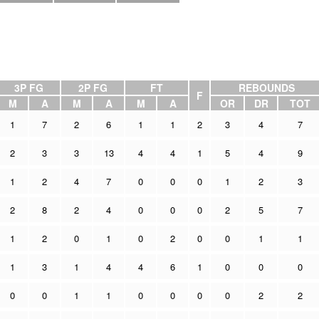
3P FG
2P FG
FT
REBOUNDS
F
M
A
M
A
M
A
OR
DR
TOT
1
7
2
6
1
1
2
3
4
7
2
3
3
13
4
4
1
5
4
9
1
2
4
7
0
0
0
1
2
3
2
8
2
4
0
0
0
2
5
7
1
2
0
1
0
2
0
0
1
1
1
3
1
4
4
6
1
0
0
0
0
0
1
1
0
0
0
0
2
2