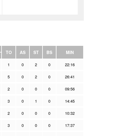
TO
AS
ST
BS
MIN
1
0
2
0
22:16
5
0
2
0
26:41
2
0
0
0
09:56
3
0
1
0
14:45
2
0
0
0
10:32
3
0
0
0
17:37