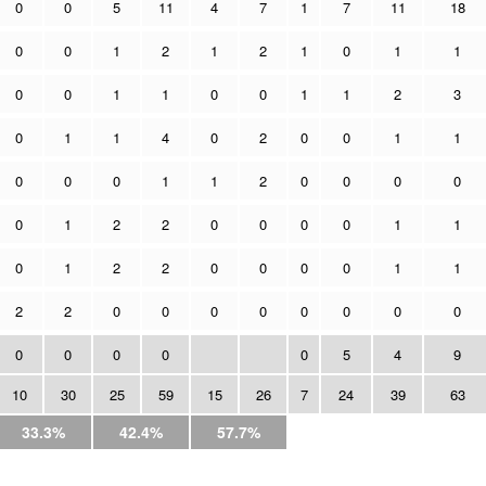
0
0
5
11
4
7
1
7
11
18
0
0
1
2
1
2
1
0
1
1
0
0
1
1
0
0
1
1
2
3
0
1
1
4
0
2
0
0
1
1
0
0
0
1
1
2
0
0
0
0
0
1
2
2
0
0
0
0
1
1
0
1
2
2
0
0
0
0
1
1
2
2
0
0
0
0
0
0
0
0
0
0
0
0
0
5
4
9
10
30
25
59
15
26
7
24
39
63
33.3%
42.4%
57.7%