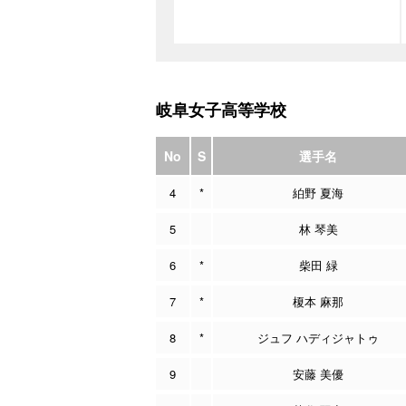
岐阜女子高等学校
No
S
選手名
4
*
絈野 夏海
5
林 琴美
6
*
柴田 緑
7
*
榎本 麻那
8
*
ジュフ ハディジャトゥ
9
安藤 美優