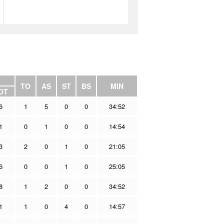
TO
AS
ST
BS
MIN
OT
6
1
5
0
0
34:52
1
0
1
0
0
14:54
3
2
0
1
0
21:05
6
0
0
1
0
25:05
8
1
2
0
0
34:52
1
1
0
4
0
14:57