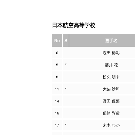
日本航空高等学校
No
S
選手名
0
森田 椿彩
5
*
藤井 花
8
松久 明未
11
*
大柴 沙和
14
野田 優菜
16
稲熊 彩瞳
17
*
末木 わか