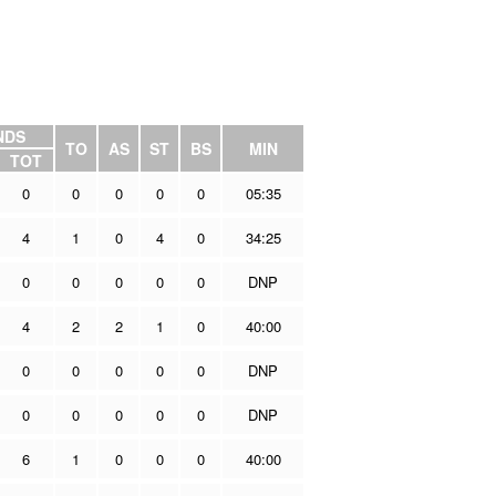
NDS
TO
AS
ST
BS
MIN
TOT
0
0
0
0
0
05:35
4
1
0
4
0
34:25
0
0
0
0
0
DNP
4
2
2
1
0
40:00
0
0
0
0
0
DNP
0
0
0
0
0
DNP
6
1
0
0
0
40:00