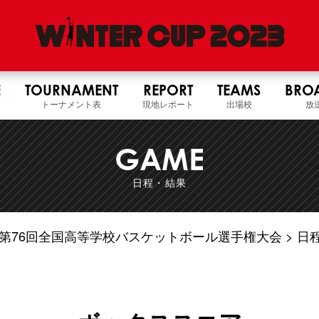
E
TOURNAMENT
REPORT
TEAMS
BRO
トーナメント表
現地レポート
出場校
放
GAME
日程・結果
5年度 第76回全国高等学校バスケットボール選手権大会
日