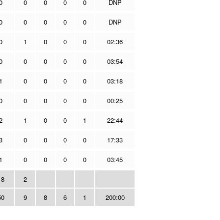
0
0
0
0
0
DNP
0
0
0
0
0
DNP
0
1
0
0
0
02:36
0
0
0
0
0
03:54
1
0
0
0
0
03:18
0
0
0
0
0
00:25
2
1
0
0
1
22:44
3
0
0
0
0
17:33
1
0
0
0
0
03:45
18
2
50
9
8
6
1
200:00