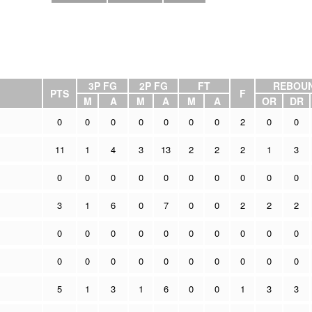
3P FG
2P FG
FT
REBOU
PTS
F
M
A
M
A
M
A
OR
DR
0
0
0
0
0
0
0
2
0
0
11
1
4
3
13
2
2
2
1
3
0
0
0
0
0
0
0
0
0
0
3
1
6
0
7
0
0
2
2
2
0
0
0
0
0
0
0
0
0
0
0
0
0
0
0
0
0
0
0
0
5
1
3
1
6
0
0
1
3
3