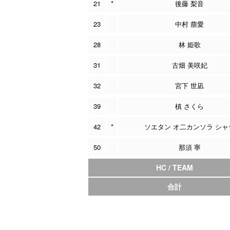
21
*
後藤 梨音
23
中村 萠愛
28
林 姫歌
31
古畑 美咲妃
32
宮下 世凪
39
槙 さくら
42
*
ソエタン オ二カンソラ シャ
50
那須 寧
HC / TEAM
合計