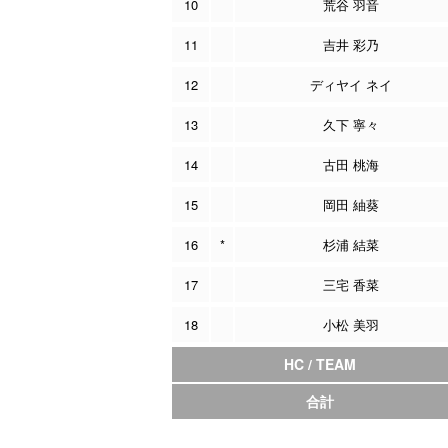
10
荒谷 羽音
11
吉井 彩乃
12
ディヤイ ネイ
13
久下 寧々
14
古田 桃海
15
岡田 紬葵
16
*
杉浦 結菜
17
三宅 香菜
18
小松 美羽
HC / TEAM
合計