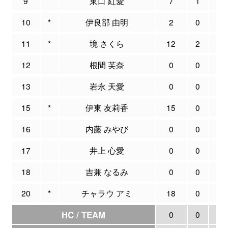
9
東口 紅愛
7
1
2
10
*
伊良部 由明
2
0
1
11
*
境 さくら
12
2
6
12
根間 芙奈
0
0
0
13
岩永 天愛
0
0
0
15
*
伊東 友莉香
15
0
0
16
内藤 みやび
0
0
0
17
井上 心愛
0
0
0
18
吉兼 なるみ
0
0
0
20
*
チャラウ アミ
18
0
0
HC / TEAM
0
0
0