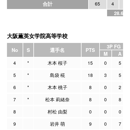
合計
65
4
14
28.6%
大阪薫英女学院高等学校
3P FG
No
S
選手名
PTS
M
A
4
*
木本 桜子
15
0
5
5
*
島袋 椛
18
3
5
6
*
木本 桃子
8
0
2
7
*
松本 莉緒奈
8
0
8
8
村松 由梨
0
0
0
9
岩井 萌
9
0
7