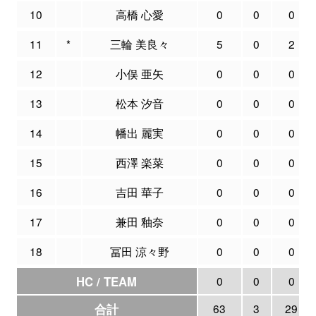
10
高橋 心愛
0
0
0
11
*
三輪 美良々
5
0
2
12
小俣 亜矢
0
0
0
13
松本 汐音
0
0
0
14
幡出 麗実
0
0
0
15
西澤 楽菜
0
0
0
16
吉田 華子
0
0
0
17
兼田 釉奈
0
0
0
18
冨田 涼々野
0
0
0
HC / TEAM
0
0
0
合計
63
3
29