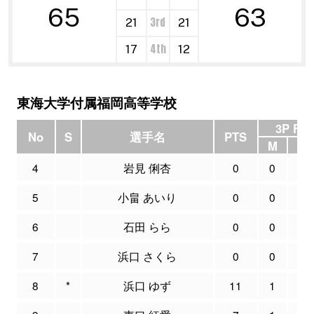
65
63
3rd
21
21
4th
17
12
東海大学付属福岡高等学校
3P FG
No
S
選手名
PTS
M
A
4
岩見 俐杏
0
0
0
5
小畠 あいり
0
0
0
6
石田 らら
0
0
0
7
浜口 さくら
0
0
0
8
*
浜口 ゆず
11
1
5