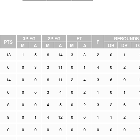
3P FG
2P FG
FT
REBOUNDS
PTS
F
M
A
M
A
M
A
OR
DR
T
18
1
5
6
14
3
3
2
0
1
6
0
3
3
11
0
1
4
0
2
14
0
0
6
11
2
4
3
6
9
1
6
0
0
3
4
0
2
1
0
1
8
0
0
4
5
0
2
3
2
6
8
0
1
4
12
0
0
1
1
2
0
0
0
0
0
0
0
0
0
0