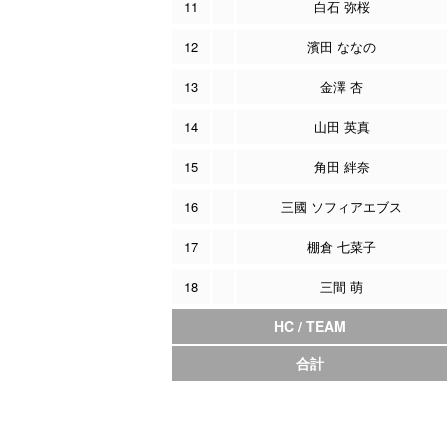
11
白石 弥桜
12
濱田 ななの
13
金澤 杏
14
山田 英真
15
角田 絆奈
16
三國 ソフィアエブス
17
棚倉 七菜子
18
三間 萌
HC / TEAM
合計