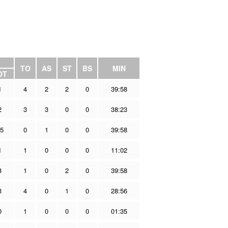
TO
AS
ST
BS
MIN
OT
1
4
2
2
0
39:58
2
3
3
0
0
38:23
5
0
1
0
0
39:58
1
1
0
0
0
11:02
8
1
0
2
0
39:58
3
4
0
1
0
28:56
0
1
0
0
0
01:35