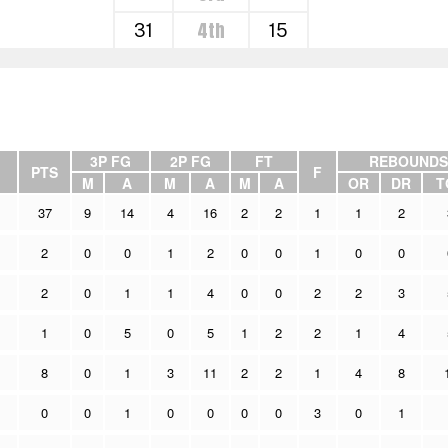
4th
31
15
3P FG
2P FG
FT
REBOUNDS
PTS
F
M
A
M
A
M
A
OR
DR
T
37
9
14
4
16
2
2
1
1
2
2
0
0
1
2
0
0
1
0
0
2
0
1
1
4
0
0
2
2
3
1
0
5
0
5
1
2
2
1
4
8
0
1
3
11
2
2
1
4
8
0
0
1
0
0
0
0
3
0
1