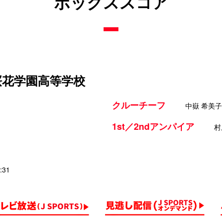
ボックススコア
 桜花学園高等学校
クルーチーフ
中嶽 希美子
1st／2ndアンパイア
村
:31