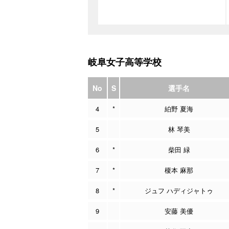
岐阜女子高等学校
No
S
選手名
4
*
絈野 夏海
5
林 琴美
6
*
柴田 緑
7
*
榎本 麻那
8
*
ジュフ ハディジャトゥ
9
安藤 美優