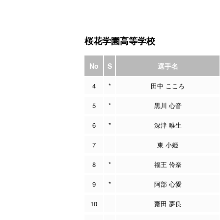
桜花学園高等学校
No
S
選手名
4
*
田中 こころ
5
*
黒川 心音
6
*
深津 唯生
7
東 小姫
8
*
福王 伶奈
9
*
阿部 心愛
10
齋田 夢良