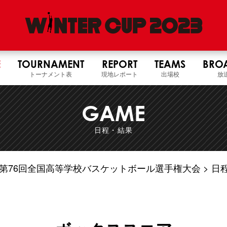
E
TOURNAMENT
REPORT
TEAMS
BRO
トーナメント表
現地レポート
出場校
放
GAME
日程・結果
5年度 第76回全国高等学校バスケットボール選手権大会
日