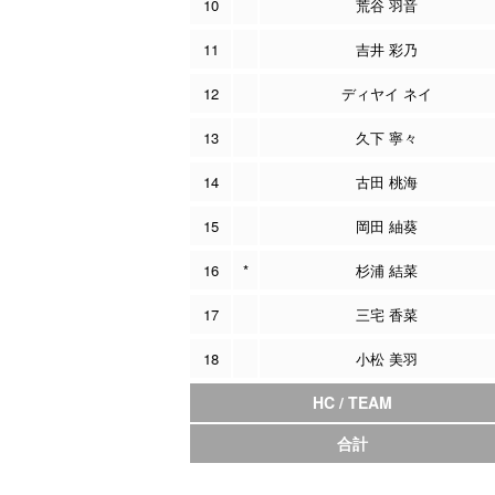
10
荒谷 羽音
11
吉井 彩乃
12
ディヤイ ネイ
13
久下 寧々
14
古田 桃海
15
岡田 紬葵
16
*
杉浦 結菜
17
三宅 香菜
18
小松 美羽
HC / TEAM
合計