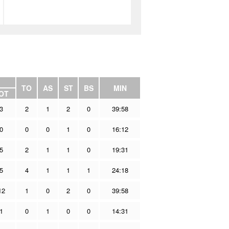
TO
AS
ST
BS
MIN
OT
3
2
1
2
0
39:58
0
0
0
1
0
16:12
5
2
1
1
0
19:31
5
4
1
1
1
24:18
12
1
0
2
0
39:58
1
0
1
0
0
14:31