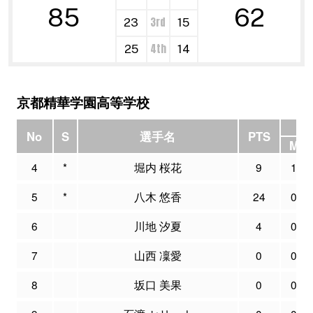
85
62
3rd
23
15
4th
25
14
京都精華学園高等学校
3P
No
S
選手名
PTS
M
4
*
堀内 桜花
9
1
5
*
八木 悠香
24
0
6
川地 汐夏
4
0
7
山西 凜愛
0
0
8
坂口 美果
0
0