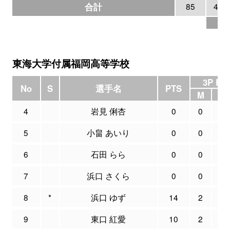
合計
85
4
22
東海大学付属福岡高等学校
3P FG
No
S
選手名
PTS
M
A
4
岩見 俐杏
0
0
0
5
小畠 あいり
0
0
0
6
石田 らら
0
0
0
7
浜口 さくら
0
0
0
8
*
浜口 ゆず
14
2
5
9
東口 紅愛
10
2
2