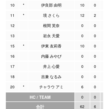
10
*
伊良部 由明
10
0
3
11
*
境 さくら
12
2
4
12
根間 芙奈
0
0
0
13
岩永 天愛
0
0
0
15
*
伊東 友莉香
10
0
5
16
内藤 みやび
0
0
0
17
井上 心愛
0
0
0
18
吉兼 なるみ
0
0
0
20
*
チャラウ アミ
6
0
0
HC / TEAM
0
0
0
合計
62
6
1