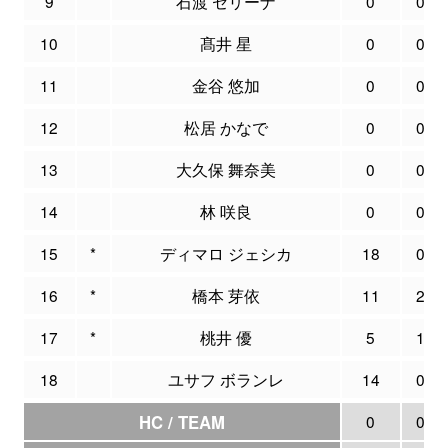
9
石渡 セリーナ
0
0
10
髙井 星
0
0
11
金谷 悠加
0
0
12
松居 かなで
0
0
13
大久保 舞奈美
0
0
14
林 咲良
0
0
15
*
ディマロ ジェシカ
18
0
16
*
橋本 芽依
11
2
17
*
桃井 優
5
1
18
ユサフ ボランレ
14
0
HC / TEAM
0
0