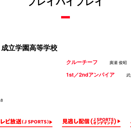
プレイバイプレイ
s 成立学園高等学校
クルーチーフ
廣瀬 俊昭
1st／2ndアンパイア
武
48