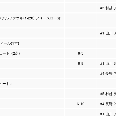
#5 村越 
ソナルファウル(1-2:0) フリースローオ
#1 山川
ティール(1本)
ュート○(2点)
6-5
6-8
#1 山川 
#4 長野 
シュート×
#5 村越
6-10
#4 長野 
#1 山川 