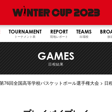
E
TOURNAMENT
REPORT
TEAMS
BRO
トーナメント表
現地レポート
出場校
放
GAMES
日程結果
5年度 第76回全国高等学校バスケットボール選手権大会
日