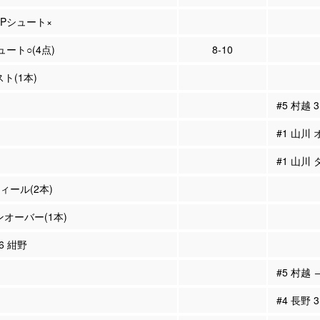
2Pシュート×
ュート○(4点)
8-10
スト(1本)
#5 村越
#1 山川
#1 山川
ティール(2本)
ンオーバー(1本)
16 紺野
#5 村越 
#4 長野