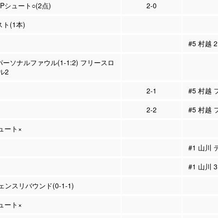
2Pシュート○(2点)
2-0
スト(1本)
#5 村越
パーソナルファウル(1-1:2) フリースロ
ル2
2-1
#5 村越
2-2
#5 村越
シュート×
#1 山川
#1 山川
ンスリバウンド(0-1-1)
シュート×