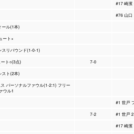
#17 崎
#76 山
ィール(1本)
シュート×
ンスリバウンド(1-0-1)
ュート○(3点)
7-0
シスト(2本)
ス パーソナルファウル(1-2:1) フリー
ァウル1
#1 世戸
7-2
#1 世戸 
#17 崎濱