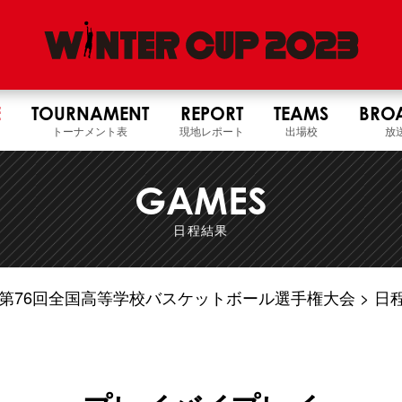
E
TOURNAMENT
REPORT
TEAMS
BRO
トーナメント表
現地レポート
出場校
放
GAMES
日程結果
5年度 第76回全国高等学校バスケットボール選手権大会
日