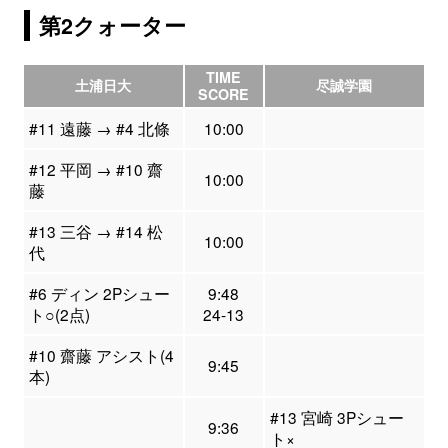
第2クォーター
TIME
土浦日大
尽誠学園
SCORE
#11 遠藤 → #4 北條
10:00
#12 平岡 → #10 齋
10:00
藤
#13 三谷 → #14 松
10:00
代
#6 ディン 2Pシュー
9:48
ト○(2点)
24-13
#10 齋藤 アシスト(4
9:45
本)
#13 宮崎 3Pシュー
9:36
ト×