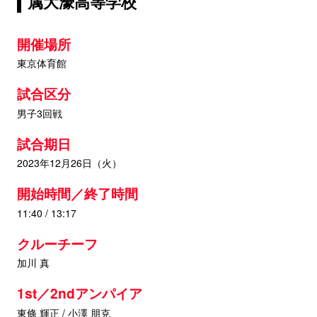
属大濠高等学校
開催場所
東京体育館
試合区分
男子3回戦
試合期日
2023年12月26日（火）
開始時間／終了時間
11:40 / 13:17
クルーチーフ
加川 真
1st／2ndアンパイア
東條 輝正 / 小澤 朋克