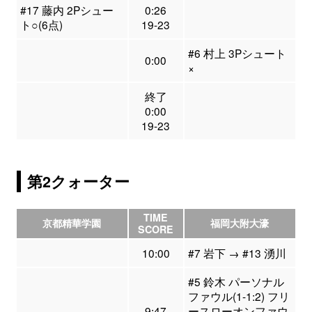
#17 藤内 2Pシュー
0:26
ト○(6点)
19-23
#6 村上 3Pシュート
0:00
×
終了
0:00
19-23
第2クォーター
TIME
京都精華学園
福岡大附大濠
SCORE
10:00
#7 岩下 → #13 湧川
#5 鈴木 パーソナル
ファウル(1-1:2) フリ
9:47
ースローオンファウ