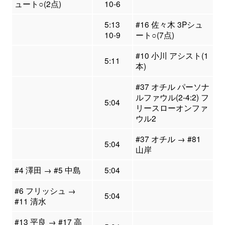
ュート○(2点)
10-6
5:13
#16 佐々木 3Pシュ
10-9
ート○(7点)
#10 小川 アシスト(1
5:11
本)
#37 オチル パーソナ
ルファウル(2-4:2) フ
5:04
リースローオンファ
ウル2
#37 オチル → #81
5:04
山岸
#4 澤田 → #5 中島
5:04
#6 フリッシュ →
5:04
#11 清水
#13 平良 → #17 高