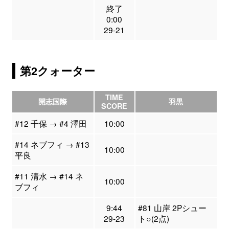
終了
0:00
29-21
第2クォーター
TIME
開志国際
羽黒
SCORE
#12 千保 → #4 澤田
10:00
#14 ネブフィ → #13
10:00
平良
#11 清水 → #14 ネ
10:00
ブフィ
9:44
#81 山岸 2Pシュー
29-23
ト○(2点)