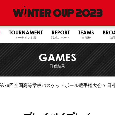
E
TOURNAMENT
REPORT
TEAMS
BRO
トーナメント表
現地レポート
出場校
放
GAMES
日程結果
5年度 第76回全国高等学校バスケットボール選手権大会
日