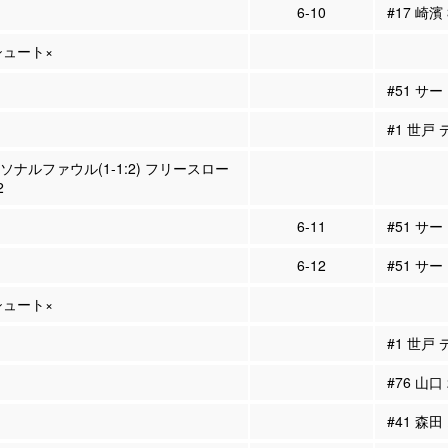
6-10
#17 崎濱
Pシュート×
#51 サ
#1 世戸
ーソナルファウル(1-1:2) フリースロー
2
6-11
#51 サ
6-12
#51 サ
Pシュート×
#1 世戸
#76 山口
#41 森田