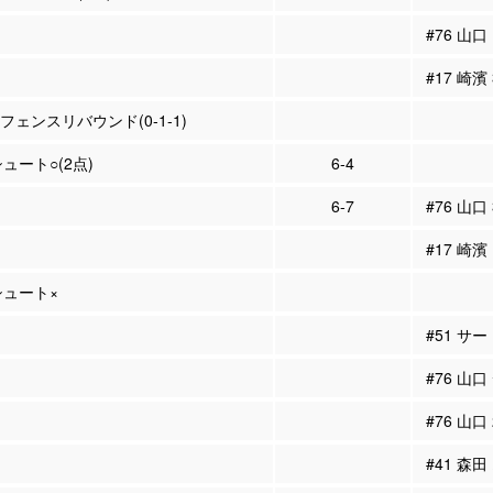
#76 山口
#17 崎濱
ィフェンスリバウンド(0-1-1)
シュート○(2点)
6-4
6-7
#76 山口
#17 崎濱
Pシュート×
#51 サ
#76 山
#76 山口
#41 森田