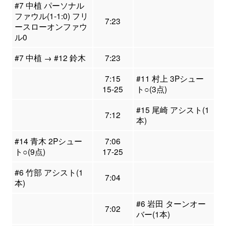
#7 中植 パーソナル
ファウル(1-1:0) フリ
7:23
ースローオンファウ
ル0
#7 中植 → #12 鈴木
7:23
7:15
#11 村上 3Pシュー
15-25
ト○(3点)
#15 尾崎 アシスト(1
7:12
本)
#14 青木 2Pシュー
7:06
ト○(9点)
17-25
#6 竹部 アシスト(1
7:04
本)
#6 岩田 ターンオー
7:02
バー(1本)