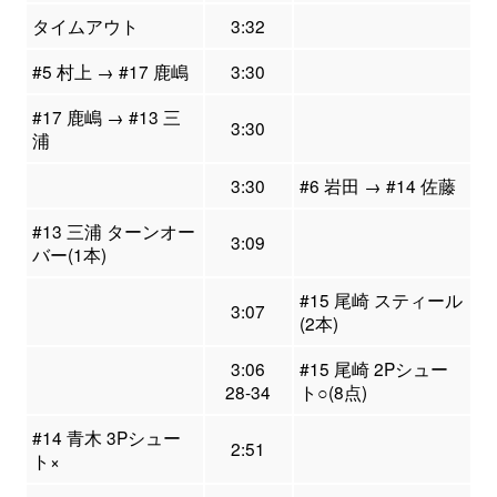
タイムアウト
3:32
#5 村上 → #17 鹿嶋
3:30
#17 鹿嶋 → #13 三
3:30
浦
3:30
#6 岩田 → #14 佐藤
#13 三浦 ターンオー
3:09
バー(1本)
#15 尾崎 スティール
3:07
(2本)
3:06
#15 尾崎 2Pシュー
28-34
ト○(8点)
#14 青木 3Pシュー
2:51
ト×