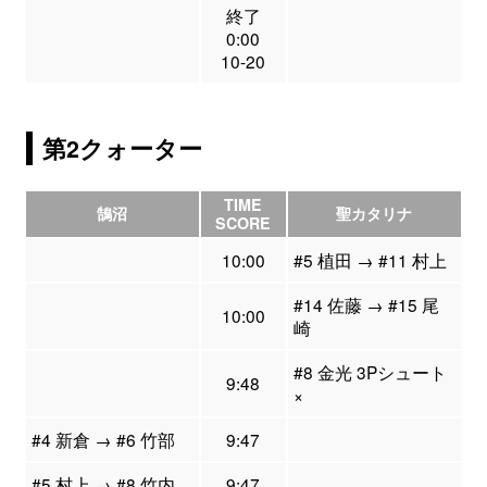
終了
0:00
10-20
第2クォーター
TIME
鵠沼
聖カタリナ
SCORE
10:00
#5 植田 → #11 村上
#14 佐藤 → #15 尾
10:00
崎
#8 金光 3Pシュート
9:48
×
#4 新倉 → #6 竹部
9:47
#5 村上 → #8 竹内
9:47