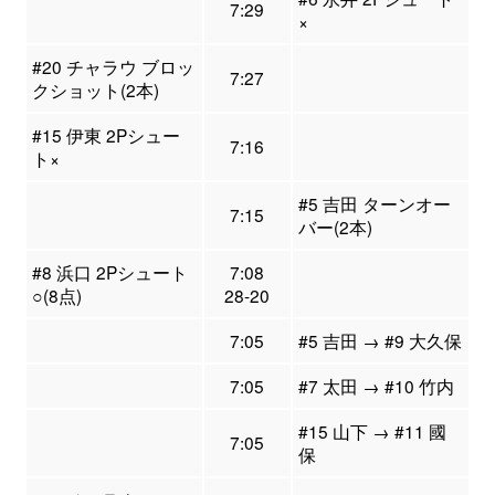
7:29
×
#20 チャラウ ブロッ
7:27
クショット(2本)
#15 伊東 2Pシュー
7:16
ト×
#5 吉田 ターンオー
7:15
バー(2本)
#8 浜口 2Pシュート
7:08
○(8点)
28-20
7:05
#5 吉田 → #9 大久保
7:05
#7 太田 → #10 竹内
#15 山下 → #11 國
7:05
保