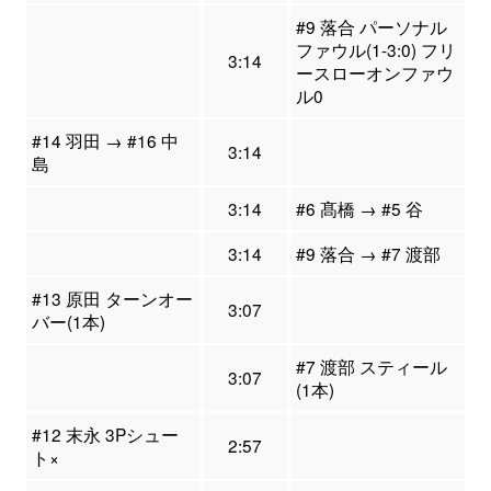
#9 落合 パーソナル
ファウル(1-3:0) フリ
3:14
ースローオンファウ
ル0
#14 羽田 → #16 中
3:14
島
3:14
#6 髙橋 → #5 谷
3:14
#9 落合 → #7 渡部
#13 原田 ターンオー
3:07
バー(1本)
#7 渡部 スティール
3:07
(1本)
#12 末永 3Pシュー
2:57
ト×