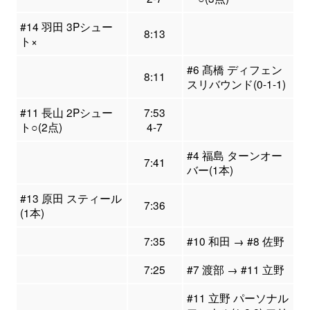
#14 羽田 3Pシュー
8:13
ト×
#6 髙橋 ディフェン
8:11
スリバウンド(0-1-1)
#11 長山 2Pシュー
7:53
ト○(2点)
4-7
#4 福島 ターンオー
7:41
バー(1本)
#13 原田 スティール
7:36
(1本)
7:35
#10 和田 → #8 佐野
7:25
#7 渡部 → #11 立野
#11 立野 パーソナル