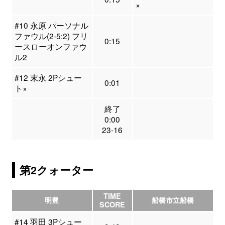
×
#10 永原 パーソナル
ファウル(2-5:2) フリ
0:15
ースローオンファウ
ル2
#12 末永 2Pシュー
0:01
ト×
終了
0:00
23-16
第2クォーター
TIME
明豊
船橋市立船橋
SCORE
#14 羽田 3Pシュー