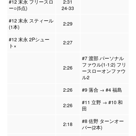
#12 末永 フリースロ
2:31
ー○(5点)
24-33
#12 末永 スティール
2:29
(1本)
#12 末永 2Pシュー
2:27
ト×
#7 渡部 パーソナル
ファウル(1-1:2) フリ
2:26
ースローオンファウ
ル2
2:26
#9 落合 → #4 福島
#11 立野 → #10 和
2:26
田
#8 佐野 ターンオー
2:18
バー(2本)