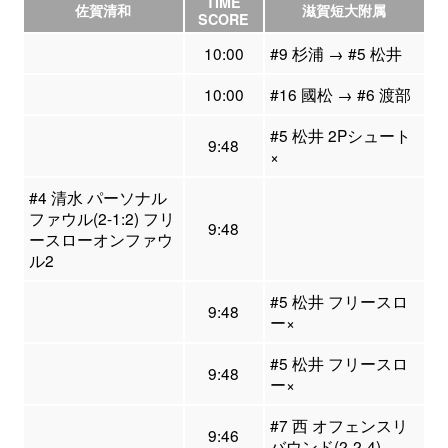
TIME
佐賀清和
滋賀短大附属
SCORE
10:00
#9 杉浦 → #5 松井
10:00
#16 國松 → #6 渡部
#5 松井 2Pシュート
9:48
×
#4 清水 パーソナル
ファウル(2-1:2) フリ
9:48
ースローオンファウ
ル2
#5 松井 フリースロ
9:48
ー×
#5 松井 フリースロ
9:48
ー×
#7 西 オフェンスリ
9:46
バウンド(2-2-4)