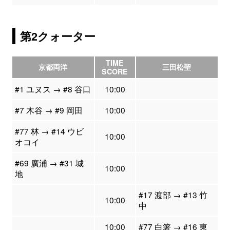
第2クォーター
TIME
京都両洋
三田松聖
SCORE
#1 ユヌス → #8 谷口
10:00
#7 木谷 → #9 岡田
10:00
#77 林 → #14 ウビ
10:00
オコイ
#69 廣浦 → #31 城
10:00
地
#17 渡部 → #13 竹
10:00
中
10:00
#77 白箸 → #16 東