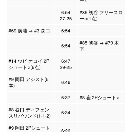
ー×
6:54
#85 初谷 フリースロ
27-25
ー○(1点)
#69 廣浦 → #3 森口
6:54
#85 初谷 → #79 木
6:54
下
#14 ウビ オコイ 2P
6:47
シュート○(6点)
29-25
#9 岡田 アシスト(5
6:46
本)
6:37
#8 崔 2Pシュート×
#8 谷口 ディフェン
6:34
スリバウンド(1-1-2)
#9 岡田 2Pシュート
6:26