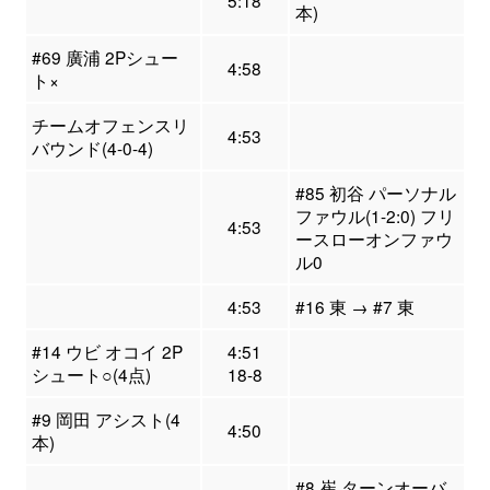
5:18
本)
#69 廣浦 2Pシュー
4:58
ト×
チームオフェンスリ
4:53
バウンド(4-0-4)
#85 初谷 パーソナル
ファウル(1-2:0) フリ
4:53
ースローオンファウ
ル0
4:53
#16 東 → #7 東
#14 ウビ オコイ 2P
4:51
シュート○(4点)
18-8
#9 岡田 アシスト(4
4:50
本)
#8 崔 ターンオーバ