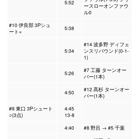
5:52
ースローオンファウ
ル0
#10 伊良部 3Pシュ
5:38
ート×
#14 波多野 ディフェ
5:34
ンスリバウンド(0-1-
1)
#7 工藤 ターンオー
5:26
バー(1本)
#12 髙杉 ターンオー
4:50
バー(1本)
#9 東口 3Pシュート
4:45
○(3点)
13-8
4:40
#8 野呂 → #5 千葉