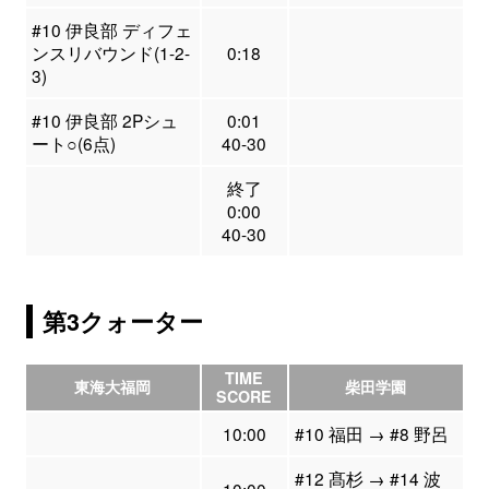
#10 伊良部 ディフェ
ンスリバウンド(1-2-
0:18
3)
#10 伊良部 2Pシュ
0:01
ート○(6点)
40-30
終了
0:00
40-30
第3クォーター
TIME
東海大福岡
柴田学園
SCORE
10:00
#10 福田 → #8 野呂
#12 髙杉 → #14 波