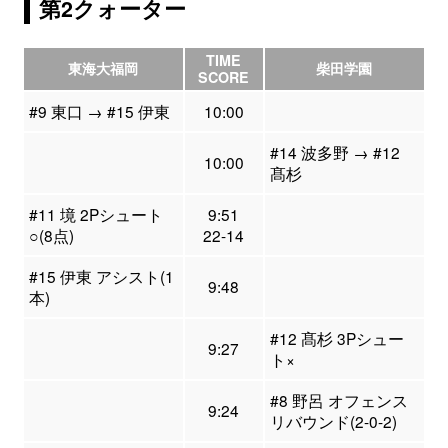
第2クォーター
TIME
東海大福岡
柴田学園
SCORE
#9 東口 → #15 伊東
10:00
#14 波多野 → #12
10:00
髙杉
#11 境 2Pシュート
9:51
○(8点)
22-14
#15 伊東 アシスト(1
9:48
本)
#12 髙杉 3Pシュー
9:27
ト×
#8 野呂 オフェンス
9:24
リバウンド(2-0-2)