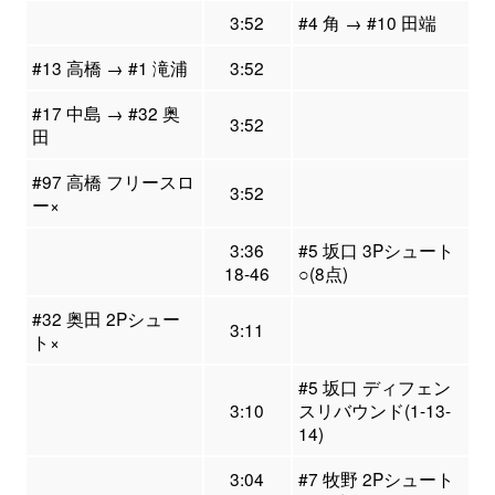
3:52
#4 角 → #10 田端
#13 高橋 → #1 滝浦
3:52
#17 中島 → #32 奥
3:52
田
#97 高橋 フリースロ
3:52
ー×
3:36
#5 坂口 3Pシュート
18-46
○(8点)
#32 奥田 2Pシュー
3:11
ト×
#5 坂口 ディフェン
3:10
スリバウンド(1-13-
14)
3:04
#7 牧野 2Pシュート