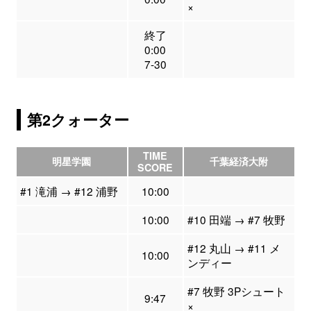
×
終了
0:00
7-30
第2クォーター
TIME
明星学園
千葉経済大附
SCORE
#1 滝浦 → #12 浦野
10:00
10:00
#10 田端 → #7 牧野
#12 丸山 → #11 メ
10:00
ンディー
#7 牧野 3Pシュート
9:47
×