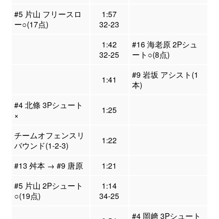
#5 片山 フリースロ
1:57
ー○(17点)
32-23
1:42
#16 海老原 2Pシュ
32-25
ート○(8点)
#9 岩坂 アシスト(1
1:41
本)
#4 北條 3Pシュート
1:25
×
チームオフェンスリ
1:22
バウンド(1-2-3)
#13 舛本 → #9 唐原
1:21
#5 片山 2Pシュート
1:14
○(19点)
34-25
#4 岡﨑 3Pシュート