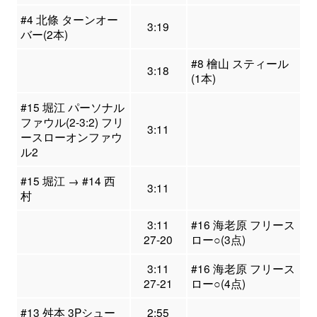
#4 北條 ターンオー
3:19
バー(2本)
#8 檜山 スティール
3:18
(1本)
#15 堀江 パーソナル
ファウル(2-3:2) フリ
3:11
ースローオンファウ
ル2
#15 堀江 → #14 西
3:11
村
3:11
#16 海老原 フリース
27-20
ロー○(3点)
3:11
#16 海老原 フリース
27-21
ロー○(4点)
#13 舛本 3Pシュー
2:55