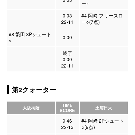
ー×
0:03
#4 岡﨑 フリースロ
22-11
ー○(7点)
#8 繁田 3Pシュート
0:00
×
終了
0:00
22-11
第2クォーター
TIME
大阪桐蔭
土浦日大
SCORE
9:46
#4 岡﨑 2Pシュート
22-13
○(9点)