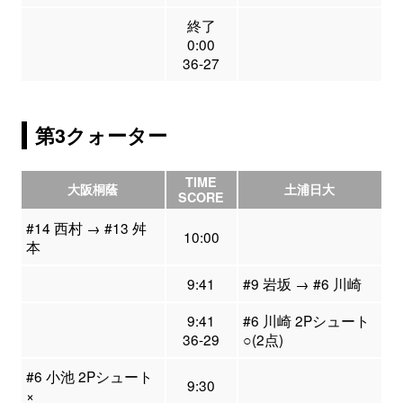
終了
0:00
36-27
第3クォーター
TIME
大阪桐蔭
土浦日大
SCORE
#14 西村 → #13 舛
10:00
本
9:41
#9 岩坂 → #6 川崎
9:41
#6 川崎 2Pシュート
36-29
○(2点)
#6 小池 2Pシュート
9:30
×