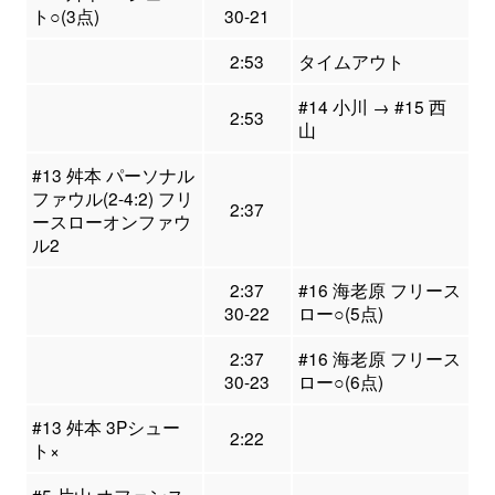
ト○(3点)
30-21
2:53
タイムアウト
#14 小川 → #15 西
2:53
山
#13 舛本 パーソナル
ファウル(2-4:2) フリ
2:37
ースローオンファウ
ル2
2:37
#16 海老原 フリース
30-22
ロー○(5点)
2:37
#16 海老原 フリース
30-23
ロー○(6点)
#13 舛本 3Pシュー
2:22
ト×