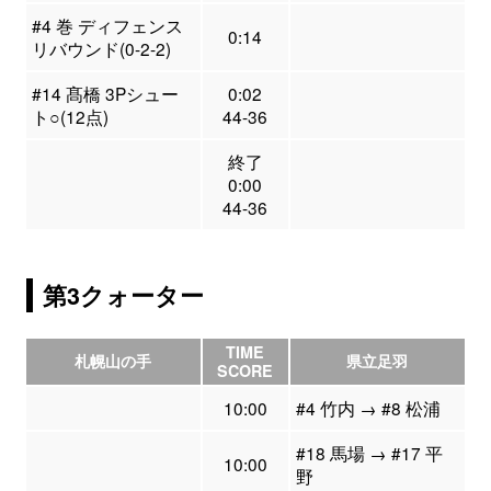
#4 巻 ディフェンス
0:14
リバウンド(0-2-2)
#14 髙橋 3Pシュー
0:02
ト○(12点)
44-36
終了
0:00
44-36
第3クォーター
TIME
札幌山の手
県立足羽
SCORE
10:00
#4 竹内 → #8 松浦
#18 馬場 → #17 平
10:00
野