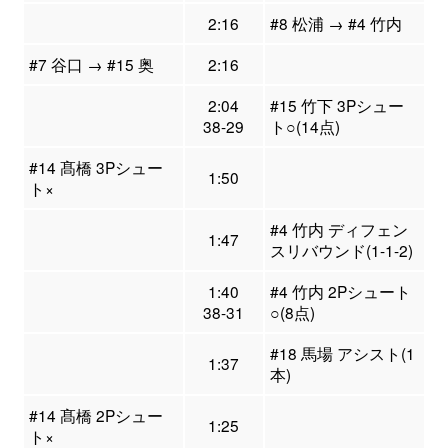
2:16
#8 松浦 → #4 竹内
#7 谷口 → #15 奥
2:16
2:04
#15 竹下 3Pシュー
38-29
ト○(14点)
#14 髙橋 3Pシュー
1:50
ト×
#4 竹内 ディフェン
1:47
スリバウンド(1-1-2)
1:40
#4 竹内 2Pシュート
38-31
○(8点)
#18 馬場 アシスト(1
1:37
本)
#14 髙橋 2Pシュー
1:25
ト×