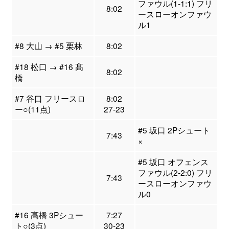
ファウル(1-1:1) フリ
8:02
ースローオンファウ
ル1
#8 大山 → #5 栗林
8:02
#18 松口 → #16 髙
8:02
橋
#7 谷口 フリースロ
8:02
ー○(11点)
27-23
#5 坂口 2Pシュート
7:43
×
#5 坂口 オフェンス
ファウル(2-2:0) フリ
7:43
ースローオンファウ
ル0
#16 髙橋 3Pシュー
7:27
ト○(3点)
30-23