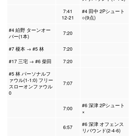
7:41
#4 田中 2Pシュート
12-21
○(9点)
#4 絈野 ターンオー
7:20
バー(1本)
#7 榎本 → #5 林
7:20
#17 三宅 → #6 柴田
7:20
#5 林 パーソナルフ
ァウル(1-1:0) フリー
7:07
スローオンファウル
0
#6 深津 2Pシュート
7:00
×
#6 深津 オフェンス
6:57
リバウンド(2-4-6)