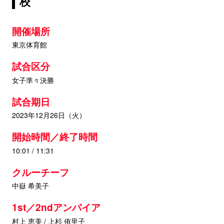
校
開催場所
東京体育館
試合区分
女子準々決勝
試合期日
2023年12月26日（火）
開始時間／終了時間
10:01 / 11:31
クルーチーフ
中嶽 希美子
1st／2ndアンパイア
村上 恵美 / 上杉 侑里子