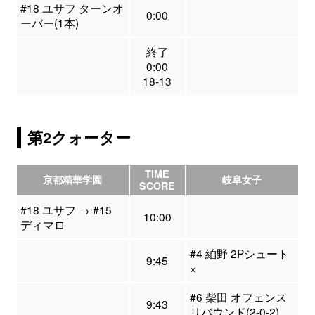
#18 ユサフ ターンオ
0:00
ーバー(1本)
終了
0:00
18-13
第2クォーター
TIME
京都精華学園
岐阜女子
SCORE
#18 ユサフ → #15
10:00
ディマロ
#4 絈野 2Pシュート
9:45
×
#6 柴田 オフェンス
9:43
リバウンド(2-0-2)