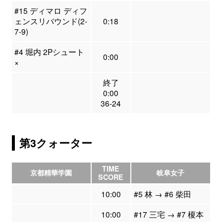
#15 ディマロ ディフ
ェンスリバウンド(2-
0:18
7-9)
#4 堀内 2Pシュート
0:00
×
終了
0:00
36-24
第3クォーター
TIME
京都精華学園
岐阜女子
SCORE
10:00
#5 林 → #6 柴田
10:00
#17 三宅 → #7 榎本