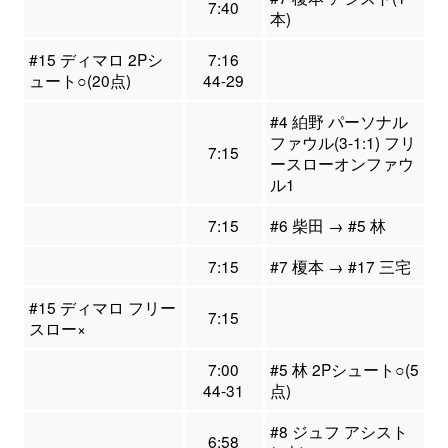
7:40
本)
#15 ディマロ 2Pシ
7:16
ュート○(20点)
44-29
#4 絈野 パーソナル
ファウル(3-1:1) フリ
7:15
ースローオンファウ
ル1
7:15
#6 柴田 → #5 林
7:15
#7 榎本 → #17 三宅
#15 ディマロ フリー
7:15
スロー×
7:00
#5 林 2Pシュート○(5
44-31
点)
#8 ジュフ アシスト
6:58