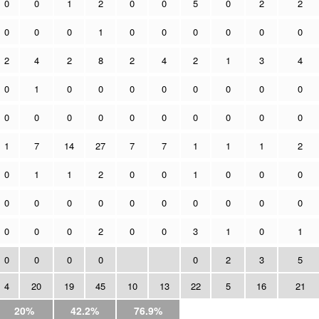
0
0
1
2
0
0
5
0
2
2
0
0
0
1
0
0
0
0
0
0
2
4
2
8
2
4
2
1
3
4
0
1
0
0
0
0
0
0
0
0
0
0
0
0
0
0
0
0
0
0
1
7
14
27
7
7
1
1
1
2
0
1
1
2
0
0
1
0
0
0
0
0
0
0
0
0
0
0
0
0
0
0
0
2
0
0
3
1
0
1
0
0
0
0
0
2
3
5
4
20
19
45
10
13
22
5
16
21
20%
42.2%
76.9%