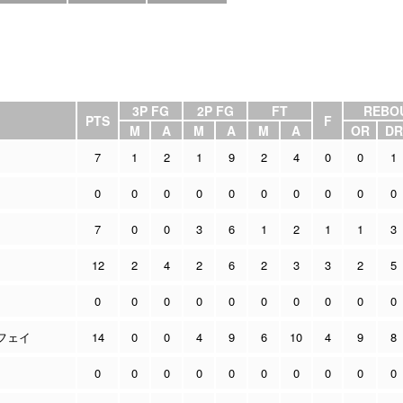
3P FG
2P FG
FT
REBO
PTS
F
M
A
M
A
M
A
OR
DR
7
1
2
1
9
2
4
0
0
1
0
0
0
0
0
0
0
0
0
0
7
0
0
3
6
1
2
1
1
3
12
2
4
2
6
2
3
3
2
5
0
0
0
0
0
0
0
0
0
0
フェイ
14
0
0
4
9
6
10
4
9
8
0
0
0
0
0
0
0
0
0
0