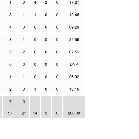
1
0
4
2
0
17:21
3
1
1
0
0
12:46
4
0
0
0
0
09:29
8
1
0
0
0
24:55
2
2
0
0
0
07:51
0
0
0
0
0
DNP
1
1
0
0
0
06:32
2
0
1
0
0
13:16
7
0
57
21
14
3
0
200:00