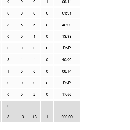
0
0
0
1
09:44
0
0
0
0
01:31
3
5
5
0
40:00
0
0
1
0
13:38
0
0
0
0
DNP
2
4
4
0
40:00
1
0
0
0
08:14
0
0
0
0
DNP
0
0
2
0
17:56
0
8
10
13
1
200:00