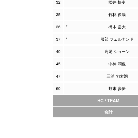
32
松井 快吏
35
竹林 俊哉
36
*
橋本 岳大
37
*
服部 フェルナンド
40
高尾 ショーン
45
中神 潤也
47
三浦 旬太朗
60
野末 歩夢
HC / TEAM
合計