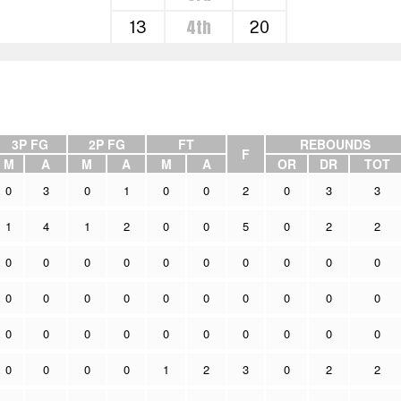
4th
13
20
3P FG
2P FG
FT
REBOUNDS
F
M
A
M
A
M
A
OR
DR
TOT
0
3
0
1
0
0
2
0
3
3
1
4
1
2
0
0
5
0
2
2
0
0
0
0
0
0
0
0
0
0
0
0
0
0
0
0
0
0
0
0
0
0
0
0
0
0
0
0
0
0
0
0
0
0
1
2
3
0
2
2