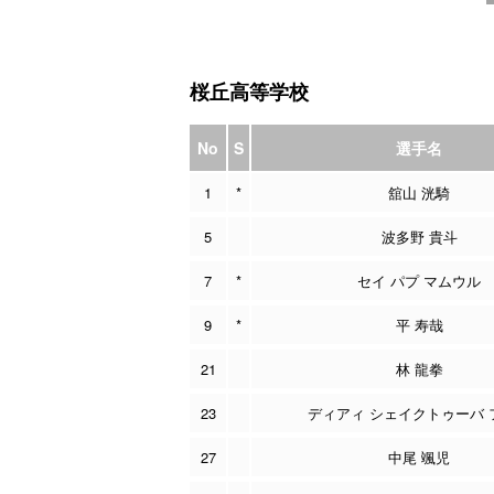
桜丘高等学校
No
S
選手名
1
*
舘山 洸騎
5
波多野 貴斗
7
*
セイ パプ マムウル
9
*
平 寿哉
21
林 龍拳
23
ディアィ シェイクトゥーバ 
27
中尾 颯児