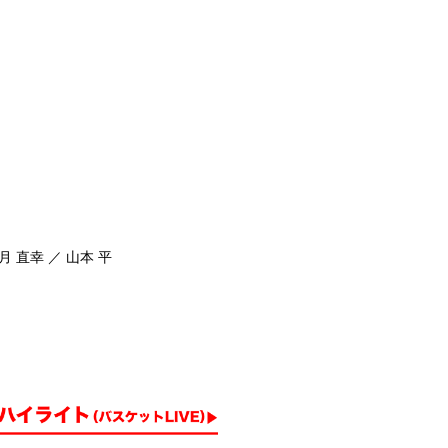
月 直幸 ／ 山本 平