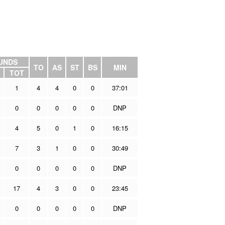
UNDS
TO
AS
ST
BS
MIN
TOT
1
4
4
0
0
37:01
0
0
0
0
0
DNP
4
5
0
1
0
16:15
7
3
1
0
0
30:49
0
0
0
0
0
DNP
17
4
3
0
0
23:45
0
0
0
0
0
DNP