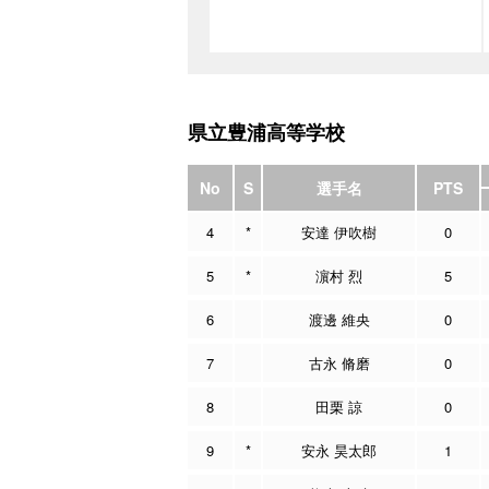
県立豊浦高等学校
No
S
選手名
PTS
4
*
安達 伊吹樹
0
5
*
濵村 烈
5
6
渡邊 維央
0
7
古永 脩磨
0
8
田栗 諒
0
9
*
安永 昊太郎
1