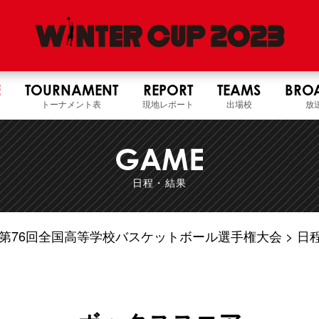
E
TOURNAMENT
REPORT
TEAMS
BRO
トーナメント表
現地レポート
出場校
放
GAME
日程・結果
5年度 第76回全国高等学校バスケットボール選手権大会
日