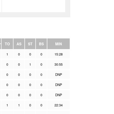
TO
AS
ST
BS
MIN
1
0
0
0
15:28
0
0
1
0
30:55
0
0
0
0
DNP
0
0
0
0
DNP
0
0
0
0
DNP
1
1
0
0
22:34