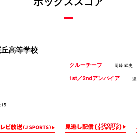
ボックススコア
桜丘高等学校
クルーチーフ
岡崎 武史
1st／2ndアンパイア
望
:15