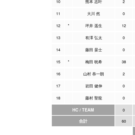
10
熊本 志叶
2
11
大川 然
0
12
*
坪井 遥生
12
13
有澤 弘太
0
14
藤田 晏士
0
15
*
梅田 晄希
38
16
山村 恭一朗
2
17
岩田 健伸
0
18
藤村 聖龍
0
HC / TEAM
0
合計
60