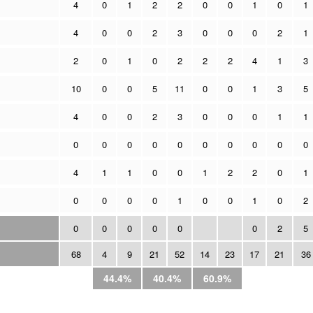
4
0
1
2
2
0
0
1
0
1
4
0
0
2
3
0
0
0
2
1
2
0
1
0
2
2
2
4
1
3
10
0
0
5
11
0
0
1
3
5
4
0
0
2
3
0
0
0
1
1
0
0
0
0
0
0
0
0
0
0
4
1
1
0
0
1
2
2
0
1
0
0
0
0
1
0
0
1
0
2
0
0
0
0
0
0
2
5
68
4
9
21
52
14
23
17
21
36
44.4%
40.4%
60.9%