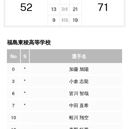
52
71
3rd
13
21
4th
9
19
福島東稜高等学校
No
S
選手名
0
*
加藤 旭陽
3
*
小倉 志龍
6
*
皆川 智哉
7
*
中田 直希
10
蛭川 翔空