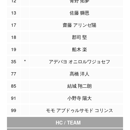
12
青野 拓夢
13
佐藤 獅恩
17
齋藤 アリンゼ陽
18
郡司 堅
19
船木 楽
35
*
アデバヨ オニロルワジョセフ
77
髙橋 洋人
85
結城 翔二朗
91
小野寺 陽大
99
モモ アブドゥルサモド コリンス
HC / TEAM