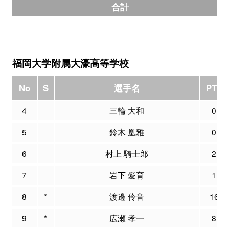
合計
福岡大学附属大濠高等学校
No
S
選手名
PTS
4
三輪 大和
0
5
鈴木 凰雅
0
6
村上 騎士郎
2
7
岩下 愛育
1
8
*
渡邊 伶音
16
9
*
広瀬 孝一
8