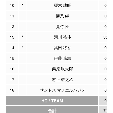
10
*
榎木 璃旺
0
11
勝又 絆
0
12
見竹 怜
0
13
*
湧川 裕斗
35
14
*
髙田 将吾
9
15
伊藤 遙志
0
16
栗原 咲太郎
0
17
村上 敬之丞
0
18
サントス マノエルハジメ
0
HC / TEAM
0
合計
71