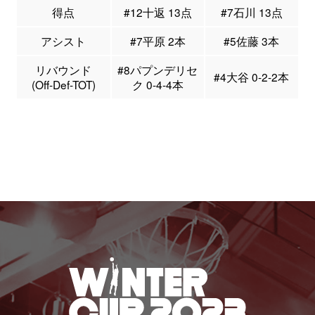
得点
#12十返 13点
#7石川 13点
アシスト
#7平原 2本
#5佐藤 3本
リバウンド
#8パプンデリセ
#4大谷 0-2-2本
(Off-Def-TOT)
ク 0-4-4本