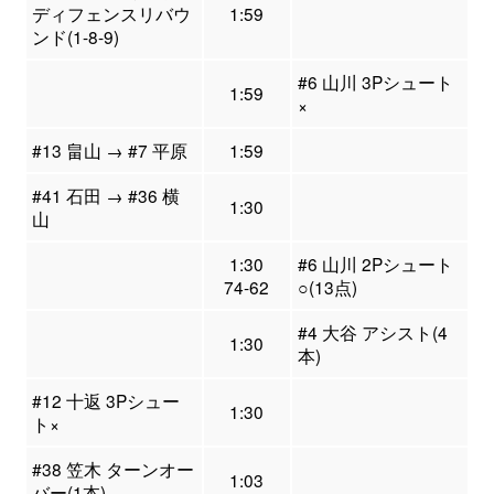
ディフェンスリバウ
1:59
ンド(1-8-9)
#6 山川 3Pシュート
1:59
×
#13 畠山 → #7 平原
1:59
#41 石田 → #36 横
1:30
山
1:30
#6 山川 2Pシュート
74-62
○(13点)
#4 大谷 アシスト(4
1:30
本)
#12 十返 3Pシュー
1:30
ト×
#38 笠木 ターンオー
1:03
バー(1本)