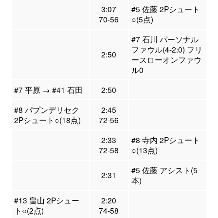
3:07
#5 佐藤 2Pシュート
70-56
○(5点)
#7 石川 パーソナル
ファウル(4-2:0) フリ
2:50
ースローオンファウ
ル0
#7 平原 → #41 石田
2:50
#8 パプンデリセク
2:45
2Pシュート○(18点)
72-56
2:33
#8 寺内 2Pシュート
72-58
○(13点)
#5 佐藤 アシスト(5
2:31
本)
#13 畠山 2Pシュー
2:20
ト○(2点)
74-58