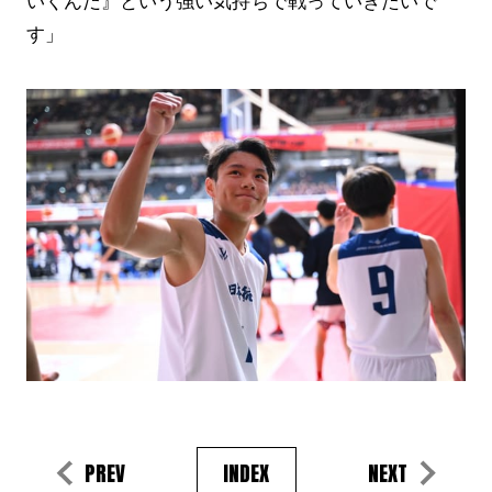
す」
PREV
INDEX
NEXT