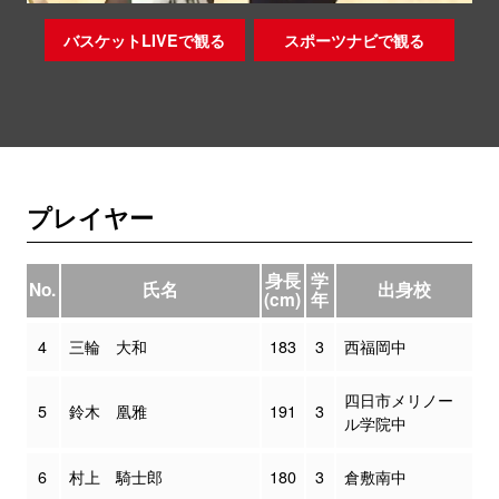
バスケットLIVEで観る
スポーツナビで観る
プレイヤー
身長
学
No.
氏名
出身校
(cm)
年
4
三輪 大和
183
3
西福岡中
四日市メリノー
5
鈴木 凰雅
191
3
ル学院中
6
村上 騎士郎
180
3
倉敷南中