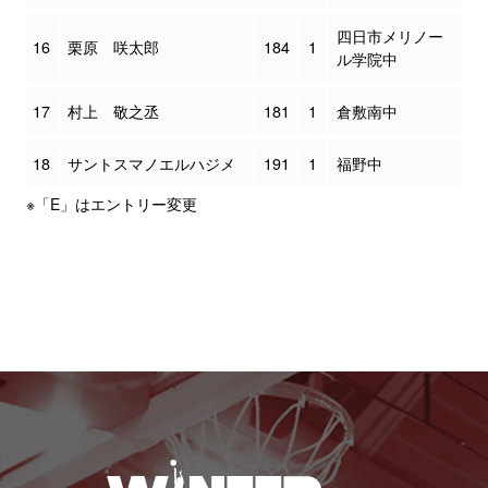
四日市メリノー
16
栗原 咲太郎
184
1
ル学院中
17
村上 敬之丞
181
1
倉敷南中
18
サントスマノエルハジメ
191
1
福野中
※「E」はエントリー変更