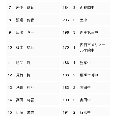
7
岩下 愛育
184
3
西福岡中
8
渡邊 伶音
206
2
土中
9
広瀬 孝一
196
3
新座第三中
四日市メリノー
10
榎木 璃旺
170
1
ル学院中
11
勝又 絆
186
1
照葉中
12
見竹 怜
186
2
藪塚本町中
13
湧川 裕斗
183
2
古田中
14
髙田 将吾
190
2
奥田中
15
伊藤 遙志
191
2
姪浜中